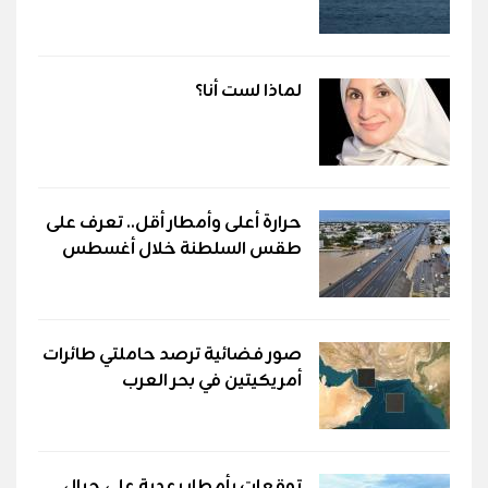
لماذا لست أنا؟
حرارة أعلى وأمطار أقل.. تعرف على
طقس السلطنة خلال أغسطس
صور فضائية ترصد حاملتي طائرات
أمريكيتين في بحر العرب
توقعات بأمطار رعدية على جبال