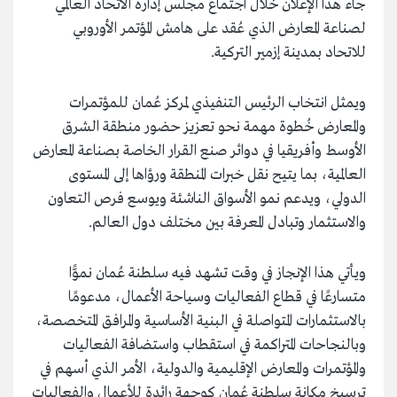
جاء هذا الإعلان خلال اجتماع مجلس إدارة الاتحاد العالمي
لصناعة المعارض الذي عُقد على هامش المؤتمر الأوروبي
للاتحاد بمدينة إزمير التركية.
ويمثل انتخاب الرئيس التنفيذي لمركز عُمان للمؤتمرات
والمعارض خُطوة مهمة نحو تعزيز حضور منطقة الشرق
الأوسط وأفريقيا في دوائر صنع القرار الخاصة بصناعة المعارض
العالمية، بما يتيح نقل خبرات المنطقة ورؤاها إلى المستوى
الدولي، ويدعم نمو الأسواق الناشئة ويوسع فرص التعاون
والاستثمار وتبادل المعرفة بين مختلف دول العالم.
ويأتي هذا الإنجاز في وقت تشهد فيه سلطنة عُمان نموًّا
متسارعًا في قطاع الفعاليات وسياحة الأعمال، مدعومًا
بالاستثمارات المتواصلة في البنية الأساسية والمرافق المتخصصة،
وبالنجاحات المتراكمة في استقطاب واستضافة الفعاليات
والمؤتمرات والمعارض الإقليمية والدولية، الأمر الذي أسهم في
ترسيخ مكانة سلطنة عُمان كوجهة رائدة للأعمال والفعاليات