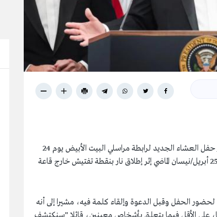
أعلن الرئيس الأمريكي دونالد ترامب اعتزامه حضور حفل العشاء الجديد لرابطة مراسلي البيت ⁠الأبيض يوم 24
يوليو/تموز المقبل، بعد أن تعثر تنظيم الفعالية في 25 أبريل/نيسان الماضي إثر إطلاق نار بنقطة تفتيش خارج قاعة
حضور الحفل وقبل الدعوة وإلقاء كلمة فيه، مشيرا إلى أنه
ا، على الأقل فيما يتعلق بأشخاص معينين، قائلا "سنكتشف