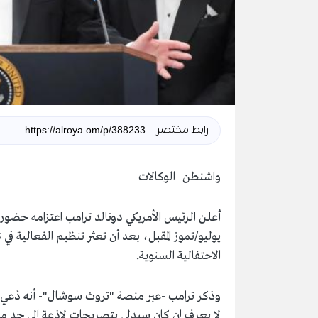
رابط مختصر
واشنطن- الوكالات
الاحتفالية السنوية.
وذكر ترامب -عبر منصة "تروث سوشال"- أنه دُعي ل
لا يعرف إن كان سيدلي بتصريحات لاذعة إلى حد م