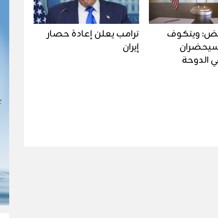
بيض: ويتكوف
ترامب يعلن إعادة حصار
سيحضران
إيران
ي الدوحة