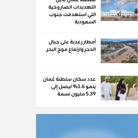
سلطنة عُمان تدين
التهديدات الصاروخية
التي استهدفت جنوب
السعودية
أمطار رعدية على جبال
الحجر وارتفاع موج البحر
عدد سكان سلطنة عُمان
ينمو 1.6% ليصل إلى
5.39 مليون نسمة