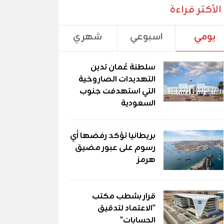
الأكثر قراءة
يومي
اسبوعي
شهري
سلطنة عُمان تدين
التهديدات الصاروخية
التي استهدفت جنوب
السعودية
بريطانيا تؤكد رفضها أي
رسوم على عبور مضيق
هرمز
قرار بشطب مكتب
"الاعتماد لتدقيق
الحسابات"