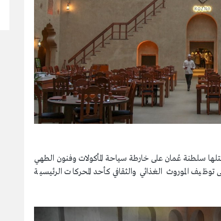
 تحتلها سلطنة عُمان على خارطة سياحة المأكولات وفنون الطهي
ى توظيف الموروث الغذائي والثقافي كأحد المحركات الرئيسية