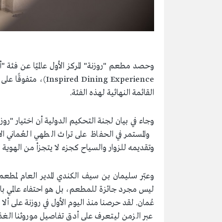
ed Dining Experience
القائمة النهائية لهذه الفئة.
وجاء في بيان لجنة التحكيم الدولية أن اختيار "روزنة"
والمستمر في الحفاظ على تراث الطهي العُماني ا
وتقديمه للزوار والسياح كجزء لا يتجزأ من الهوية 
وعبّر سليمان بن سيف الكندي المدير العام لمطعم 
ليس مجرد جائزة للمطعم، بل هو احتفاء عالمي بالم
عُمان. لقد حرصنا منذ اليوم الأول في روزنة على أ
عبر الزمن ليتعرف على أدق تفاصيل موروثنا الغذائ