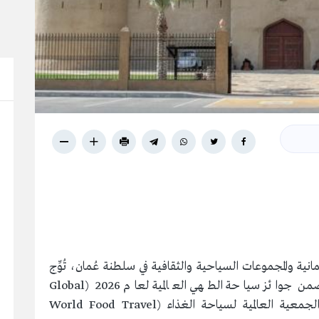
نية والمجموعات السياحية والثقافية في سلطنة عُمان، تُوِّج
مطعم "روزنة" بجائزة عالمية رفيعة المستوى ضمن جوائز سياحة الطهي العالمية لعام 2026 (Global
Culinary Travel Awards)، والتي تمنحها الجمعية العالمية لسياحة الغذاء (World Food Travel