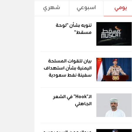
يومي
اسبوعي
شهري
تنويه بشأن "لوحة
مسقط"
بيان للقوات المسلحة
اليمنية بشأن استهداف
سفينة نفط سعودية
الـ"Hook" في الشعر
الجاهلي