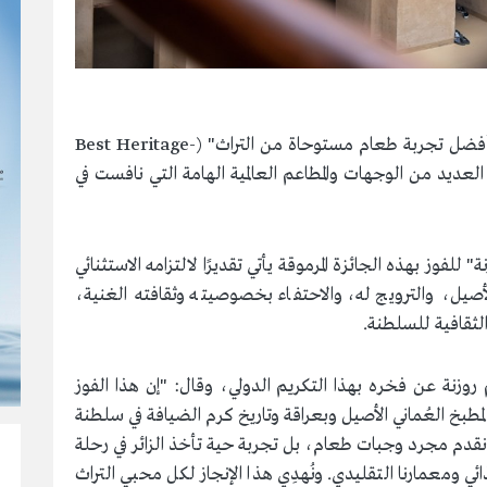
وحصد مطعم "روزنة" المركز الأول عالميًا عن فئة "أفضل تجربة طعام مستوحاة من التراث" (Best Heritage-
Inspir)، متفوقًا على العديد من الوجهات والمطاعم العالمية الهامة التي نافست في
 للفوز بهذه الجائزة المرموقة يأتي تقديرًا لالتزامه الاستثنائي
لأصيل، والترويج له، والاحتفاء بخصوصيته وثقافته الغنية،
الثقافية للسلطنة.
روزنة عن فخره بهذا التكريم الدولي، وقال: "إن هذا الفوز
طبخ العُماني الأصيل وبعراقة وتاريخ كرم الضيافة في سلطنة
لا نقدم مجرد وجبات طعام، بل تجربة حية تأخذ الزائر في رحلة
ي ومعمارنا التقليدي. ونُهدِي هذا الإنجاز لكل محبي التراث