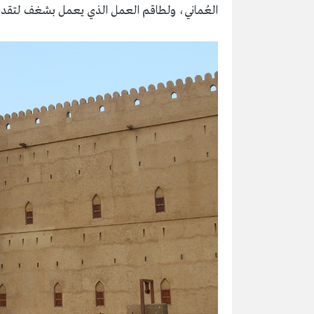
العُماني، ولطاقم العمل الذي يعمل بشغف لتقديم نك