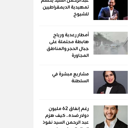
عبدالرحمن السيد يحسم
تمهيدية الديمقراطيين
للشيوخ
أمطار رعدية ورياح
هابطة محتملة على
جبال الحجر والمناطق
المجاورة
مشاريع مبشرة في
السلطنة
رغم إنفاق 62 مليون
دولار ضده.. كيف هزم
عبد الرحمن السيد نفوذ