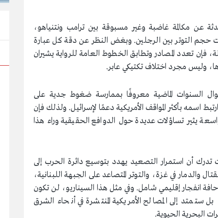
ة عن مكالمة غاضبة وغير مسبوقة بين ترامب ونتنياهو،
 حجم التوتر بين الرجلين. وبغض النظر عن دقة كل عبارة
ولة، فإن تعدد المصادر وتطابق الخطوط العامة للرواية يشيران
، وليس مجرد اختلاف تكتيكي عابر.
ال السنوات الماضية معروفًا بممارسة ضغوط جدية على
تبط اسمه بأكثر المواقف الأمريكية دعمًا لإسرائيل. ولذلك فإن
سعة يثير تساؤلات عديدة حول الدوافع الحقيقية وراء هذا
أت تدرك أن استمرار التصعيد يهدد بتوسيع دائرة الحرب إلى
والدمار في غزة، والتوتر المتصاعد على الجبهة اللبنانية،
لى حافة انفجار إقليمي شامل. وفي مثل هذا السيناريو، لن تكون
 ستمتد إلى المصالح الأمريكية المنتشرة في أنحاء الشرق
رات البحرية الحيوية.