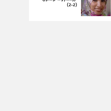
(٢-٢)