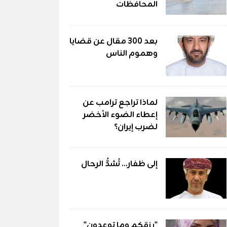
المحافظات
بعد 300 مقال عن قضايا
وهموم الناس
لماذا تراجع ترامب عن
إعطاء الضوء الأخضر
لضرب إيران؟
إلى ظفار... تُشدُّ الرحال
"رزقكم وما توعدون"