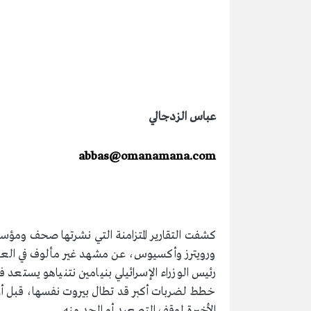
عباس الزدجالي
abbas@omanamana.com
كشفت التقارير المتزامنة التي نشرتها صحف ومؤسس
ورويترز وأكسيوس، عن مشهد غير مألوف في العل
رئيس الوزراء الإسرائيلي بنيامين نتنياهو يستع
خطط لضربات أكبر قد تطال بيروت نفسها، قبل أن 
الأخيرة لوقف التصعيد أو الحد منه.