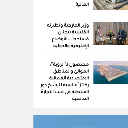
المالية
وزير الخارجية ونظيرته
الفلبينية يبحثان
مُستجدات الأوضاع
الإقليمية والدولية
مختصون لـ"الرؤية":
الموانئ والمناطق
الاقتصادية العمانية
ركائز أساسية لترسيخ دور
السلطنة في قلب التجارة
العالمية