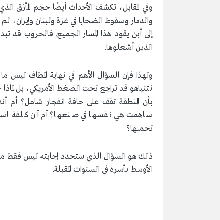
وفي المقابل، تكشف الأحداث أيضًا حجم المأزق ال
والدمار وسقوط الضحايا في غزة ولبنان وإيران، ل
إلى أين يقود هذا المسار الجميع. فالحروب قد تبدأ
الذين أشعلوها.
ولهذا فإن السؤال الأهم في نهاية المطاف ليس ما 
نتنياهو قد تراجع تحت الضغط الأمريكي، بل لماذا ح
بأن المنطقة تقف على حافة انفجار شامل؟ أم أ
ساهمت هي نفسها في صنعها؟ أم أن كلفة است
تحملها؟
ذلك هو السؤال الذي ستحدد إجابته ليس فقط مست
الأوسط بأسره في السنوات المقبلة.