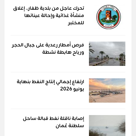
تحرك عاجل من بلدية ظفار.. إغلاق
منشأة غذائية وإحالة عيناتها
للمختبر
فرص أمطار رعدية على جبال الحجر
ورياح هابطة نشطة
ارتفاع إجمالي إنتاج النفط بنهاية
يونيو 2026
إصابة ناقلة نفط قبالة ساحل
سلطنة عُمان