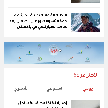
البطلة العُمانية نظيرة الحارثية في
ذمة الله.. والعثور على الجثمان بعد
حادث انهيار ثلجي في باكستان
الأكثر قراءة
يومي
اسبوعي
شهري
إصابة ناقلة نفط قبالة ساحل