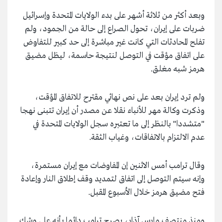
وبعد أكثر من ثلاثة أشهر على بدء الولايات المتحدة وإسرائيل
ضربات على إيران، تحول الصراع إلى حالة من الجمود، ولم
تفلح المحادثات التي كانت غير مباشرة إلى حد كبير للتفاوض
على اتفاق مؤقت في التوصل لنتيجة حاسمة، ليظل مضيق
هرمز شبه مغلق.
ولم ترد إيران بعد على نص نهائي مقترح للاتفاق المؤقت،
وذكرت وكالة مهر للأنباء نقلا عن مصدر أن إيران تتبنى نهجا
"متشددا" بالنظر إلى ما تعتبره سجل الولايات المتحدة في
عدم الالتزام بالاتفاقات، وغياب الثقة.
وقال ترامب أمس الاثنين إن المفاوضات مع إيران مستمرة،
وإنه سيتم التوصل إلى اتفاق لتمديد وقف إطلاق النار وإعادة
فتح مضيق هرمز خلال الأسبوع المقبل.
ومنذ منتصف مارس آذار، يصرح ترامب دائما بأنه على وشك