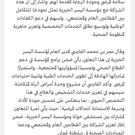
سلامة المرضى وجودة الرعاية المقدمة لهم. وأشار إلى أن هذه
الشراكة مع مؤسسة اليسر الخيرية تمثل نموذجًا للتكامل
بين القطاعين العام والمجتمعي، وتسهم في دعم الكفاءات
الوطنية وتوسيع نطاق الخدمات التخصصية وتعزيز جاهزية
المنظومة الصحية.
وقال عمر بن محمد الفارسي المدير العام لمؤسسة اليسر
الخيرية إن هذا التعاون يأتي ضمن برامج المؤسسة في دعم
القطاع الصحي وتجسيدًا لمسؤوليتها المجتمعية، واستمرارًا
لمبادراتها الهادفة إلى تطوير الخدمات الطبية وتلبية احتياجات
المرضى. وأكد الفارسي أن مشروع وحدة أمراض الرئة المتكاملة
سيسهم في تعزيز خدمات التشخيص والعلاج في هذا
التخصص الحيوي، بما ينعكس على تحسين جودة الأداء
وسرعة الاستجابة للحالات المرضية؛ حيث يأتي ثمرة للتعاون
المشترك بين مستشفى خولة ومؤسسة اليسر الخيرية، ضمن
إطار تعزيز الشراكة بين القطاعين العام والمجتمعي ودعما
للمبادرات الصحية في سلطنة عُمان.