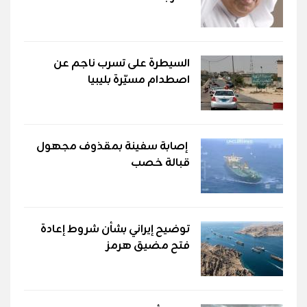
السيطرة على تسرب ناجم عن
اصطدام مسيّرة بليبيا
إصابة سفينة بمقذوف مجهول
قبالة خصب
توضيح إيراني بشأن شروط إعادة
فتح مضيق هرمز