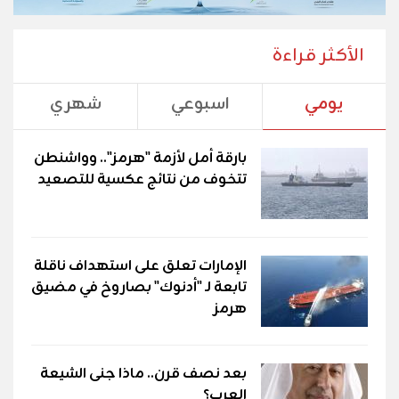
الأكثر قراءة
يومي
اسبوعي
شهري
بارقة أمل لأزمة "هرمز".. وواشنطن
تتخوف من نتائج عكسية للتصعيد
الإمارات تعلق على استهداف ناقلة
تابعة لـ "أدنوك" بصاروخ في مضيق
هرمز
بعد نصف قرن.. ماذا جنى الشيعة
العرب؟