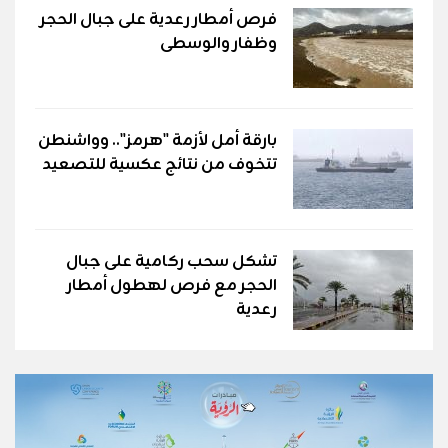
فرص أمطار رعدية على جبال الحجر
وظفار والوسطى
بارقة أمل لأزمة "هرمز".. وواشنطن
تتخوف من نتائج عكسية للتصعيد
تشكل سحب ركامية على جبال
الحجر مع فرص لهطول أمطار
رعدية