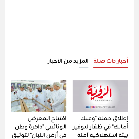
أخبار ذات صلة
المزيد من الأخبار
إطلاق حملة "وعيك
افتتاح المعرض
أمانك" في ظفار لتوفير
الوثائقي "ذاكرة وطن
بيئة استهلاكية آمنة
في أرض اللبان" لتوثيق