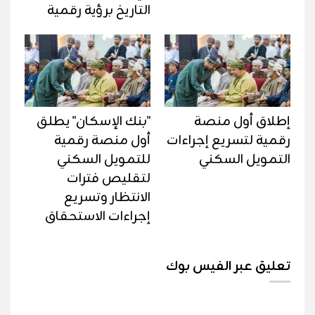
التاريخ برؤية رقمية
إطلاق أول منصة
"بنك الإسكان" يطلق
رقمية لتسريع إجراءات
أول منصة رقمية
التمويل السكني
للتمويل السكني
لتقليص فترات
الانتظار وتسريع
إجراءات الاستحقاق
تعليق عبر الفيس بوك