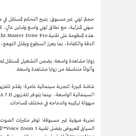
سوني المنزلية، مع نطاق لوني واسع وتباين عالٍ، 
الدقة والكفاءة، بما يعزز السطوع ويقلل التوهج، ويمنح ألوانً
وألوانًا متناسقة من زوايا مشاهدة واسعة.
سهولة تركيبه واندماجه في مختلف المساحات.
تجربة صوتية غير مسبوقة: توفر مكبرات الصوت كام