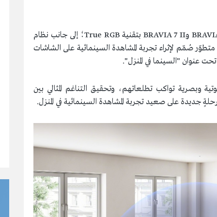
أطلقت سوني تلفزيونيها الجديدين الرائدين BRAVIA 9 II وBRAVIA 7 II بتقنية True RGB؛ إلى جانب نظام
 صوتي منزلي متطوّر صُمّم لإثراء تجربة المشاهدة السينمائية على الشاشات
حت عنوان "السينما في المنزل".
وتية وبصرية تواكب تطلعاتهم، وتحقيق التناغم المثالي بين
رحلةٍ جديدة على صعيد تجربة المشاهدة السينمائية في المنزل.