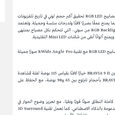
حجمٌ لوني غير مسبوق: يتيح التحكم المستقل في مصابيح RGB LED تحقيق أكبر حجم لوني في تاريخ تلفزيونات
كما يمنح عمقًا بصريًا لافتًا وتدرجات سلسة وجميلة. وتعتمد
هذه المنظومة على تقنية RGB Backlight Master Drive Pro من سوني، التي تتحكم بكل مصباح بمنتهى
ا أنقى من شاشات Mini LED التقليدية.
زوايا مشاهدة واسعة: يضمن التشغيل المستقل لمصابيح RGB LED مع تقنية X-Wide Angle Pro صورًا جميلة
شاشة كبيرة لتجربة سينمائية غامرة: يقدّم تلفزيون BRAVIA 9 II خيارًا لافتًا بقياس 115 بوصة لفئة المشاهدة
السينمائية الواسعة، بينما يتوفر تلفزيون BRAVIA 7 II بأحجام تتراوح بين 65 و98 بوصة، مع الحفاظ على
لة النطاق صوتًا قويًا ونقيًا، مع تعزيز وضوح الحوار في
السياق المعروض بفضل تقنية Voice Zoom 3™المدعومة بالذكاء الاصطناعي. كما تعمل تقنية 3D Surround