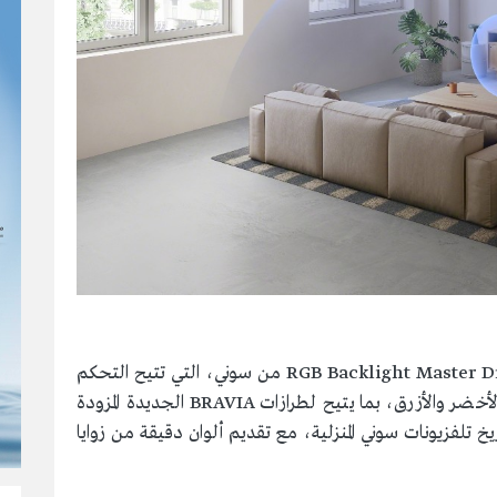
وتعتمد التلفزيونات الجديدة على تقنية RGB Backlight Master Drive Pro من سوني، التي تتيح التحكم
الدقيق بمصادر الإضاءة المستقلة لألوان الأحمر والأخضر والأزرق، بما يتيح لطرازات BRAVIA الجديدة المزودة
ني في تاريخ تلفزيونات سوني المنزلية، مع تقديم ألوان دقيقة من زوايا