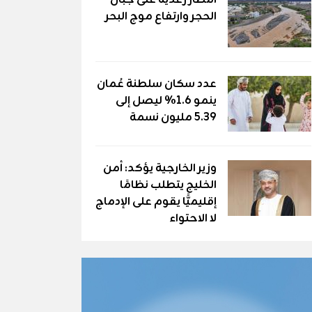
أمطار رعدية على جبال
الحجر وارتفاع موج البحر
عدد سكان سلطنة عُمان
ينمو 1.6% ليصل إلى
5.39 مليون نسمة
وزير الخارجية يؤكد: أمن
الخليج يتطلب نظامًا
إقليميًّا يقوم على الإدماج
لا الاحتواء