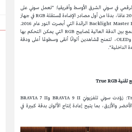
قمي في سوني الشرق الأوسط وأفريقيا: "تعمل سوني على
تطوير التحكم بإضاءة مصابيح LED منذ أكثر من 20 عامًا، بدءًا من أول مصادر الإضاءة المستقلة RGB في جهاز
Qualia 005 عام 2004، وصولًا إلى تقنية Backlight Master Drive الرائدة التي أبصرت النور عام 2016.
وتمثل تقنية True RGB الجديدة نقلة نوعية تجمع بين الدقة العالية لمصابيح RGB التي يمكن التحكم بها
بشكلٍ فردي، وأفضل ما في تقنيتيّ Mini LED وOLED، لتمنح المشاهدين ألوانًا أنقى وسطوعًا أعلى ودقة
 الداخلية".
ع تقنية
True RGB
أول تلفزيونات BRAVIA بتقنية True RGB LED: زوّدت سوني تلفزيونيّ BRAVIA 9 II وBRAVIA 7 II
مر والأخضر والأزرق، بما يتيح إعادة إنتاج الألوان بدقة كبيرة في