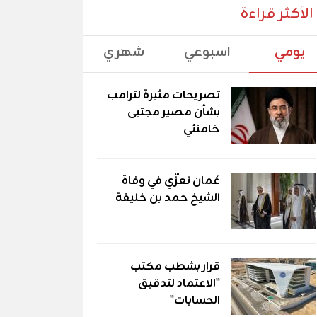
الأكثر قراءة
يومي
اسبوعي
شهري
تصريحات مثيرة لترامب
بشأن مصير مجتبى
خامنئي
عُمان تعزّي في وفاة
الشيخ حمد بن خليفة
قرار بشطب مكتب
"الاعتماد لتدقيق
الحسابات"