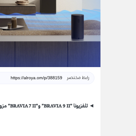
رابط مختصر
◄ تلفزيونا "
BRAVIA 9 II
" و"
BRAVIA 7 II
" مزود