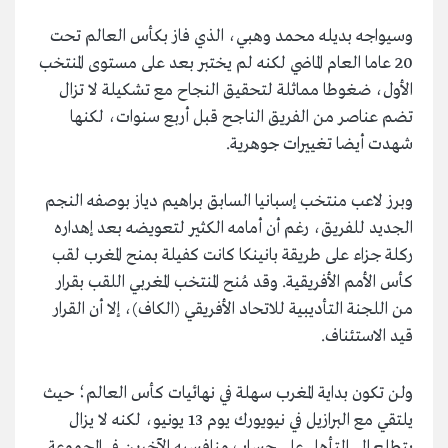
وسيواجه بديله محمد وهبي، الذي فاز بكأس العالم تحت
20 عاما العام الماضي لكنه لم يختبر بعد على مستوى المنتخب
الأول، ضغوطا مماثلة لتحقيق النجاح مع تشكيلة لا تزال
تضم عناصر من الفريق الناجح قبل أربع سنوات، لكنها
شهدت أيضا تغييرات جوهرية.
وبرز لاعب منتخب إسبانيا السابق براهيم دياز بوصفه النجم
الجديد للفريق، رغم أن أمامه الكثير لتعويضه بعد إهداره
ركلة جزاء على طريقة بانينكا كانت كفيلة بمنح المغرب لقب
كأس الأمم الأفريقية. وقد مُنح المنتخب المغربي اللقب بقرار
من اللجنة التأديبية للاتحاد الأفريقي (الكاف)، إلا أن القرار
قيد الاستئناف.
ولن تكون بداية المغرب سهلة في نهائيات كأس العالم؛ حيث
يلتقي مع البرازيل في نيويورك يوم 13 يونيو، لكنه لا يزال
يتطلع إلى التأهل على حساب منافسيه الآخرين في المجموعة