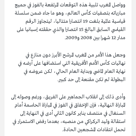
وواصل المغرب تلبية هذه التوقعات المرتفعة بالفوز في جميع
مبارياته بتصفيات كأس العالم، وهو ما جاء ضمن سلسلة
قياسية عالمية بلغت 19 انتصارا متتاليا، ليتجاوز الرقم
القياسي السابق البالغ 15 انتصارا والذي حققته إسبانيا على
مدار 12 شهرا بين 2008 و2009.
وجعل هذا الأمر من المغرب المرشح الأبرز دون منازع في
نهائيات كأس الأمم الأفريقية التي استضافها على أرضه في
نهاية العام الماضي وبداية العام الحالي، لكن عروضه في
البطولة لم تكن مقنعة إلى حد كبير.
وأدى ذلك إلى انقلاب الجماهير على الفريق، ورغم وصوله إلى
المباراة النهائية، فإن الإخفاق في الفوز في المباراة الحاسمة أمام
السنغال في منتصف يناير كانون الثاني أدى في النهاية إلى
استقالة وليد الركراكي من منصبه، بعدما رفض الاستمرار في
تحمل انتقادات المشجعين الحادة.