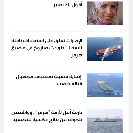
أقول لك: صبر
الإمارات تعلق على استهداف ناقلة
تابعة لـ "أدنوك" بصاروخ في مضيق
هرمز
إصابة سفينة بمقذوف مجهول
قبالة خصب
بارقة أمل لأزمة "هرمز".. وواشنطن
تتخوف من نتائج عكسية للتصعيد