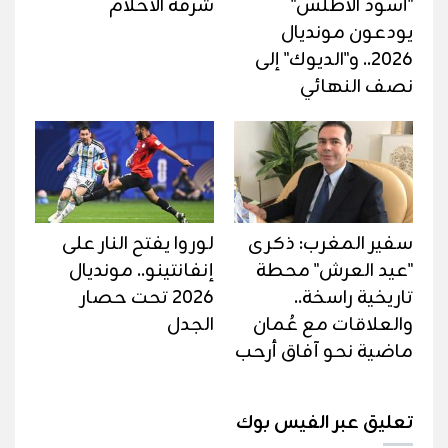
"أسود الأطلس"
شرفة الأحلام
يودعون مونديال
2026.. و"الديوك" إلى
نصف النهائي
سفير المغرب: ذكرى
لوروا يفتح النار على
"عيد العرش" محطة
إنفانتينو.. مونديال
تاريخية راسخة..
2026 تحت حصار
والعلاقات مع عُمان
الجدل
ماضية نحو آفاق أرحب
تعليق عبر الفيس بوك