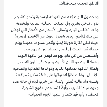
المناطق الجبلية بالمحافظات.
ومحصول البوت يُعد من الفواكه الموسمية وتنمو الأشجار
بدون تدخل بشري وفي البيئات الجبلية العالية والمرتفعة
وذات الطقس البارد وتسقى الأشجار من الأمطار التي تهطل
على تلك المناطق. وتعد شجرة البوت من الأشجار المعمرة؛
حيث تبقى لفترة طويلة زمنيًا وتُثمر لسنوات عديدة ويتم
حصاد ثمار البوت في فصل الصيف بين شهري مايو
وأغسطس من كل عام. ويوجد نوعان من فاكهة البوت؛
وهما: البوت ذو اللون الأسود والبوت ذو اللون الأخضر.
وتمتاز الفاكهة بمذاقها اللذيذ وفوائدها الغذائية والصحية
للإنسان؛ وذلك نظرًا لاحتوائها على طاقة سكرية مرتفعة
ونسبة ماء عالية تُغني الإنسان عن شرب المياه في حالة عدم
وجود مياه للشرب، وأيضًا تستخدم جذوع الشجرة
كحطب، وأوراقها تتغذى عليها الثروة الحيوانية.