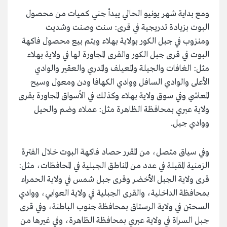
ومع بداية شهر يونيو الحالي يبدأ جني كميات من محصول
البوت بزيادة تدريجية في قرى: سنت وصنت وشديت
ومنزوب في جبل الكور بولاية بهلاء ويتم بيع محصول فاكهة
البوت في قرى جبل الكور والقرى المجاورة لها في ولاية بهلاء
مثل: الغافات والجيلة والمعيلف والمدري والعقير والوادي
الأعلى والوادي السافل ووادي الكهافا ودن ومعول وسيح
المعاشي وفي سوق ولاية بهلاء وكذلك في الأسواق المجاورة بقرى
ولاية عبري بمحافظة الظاهرة مثل: عملاء وضم والحيل
ووادي جيل.
وفي سياق متصل، من المقرر حصاد فاكهة البوت خلال الفترة
الزمنية المقبلة في عدد من المناطق الجبلية في المحافظات، مثل:
قرى ولاية الجبل الأخضر وقرى جبل شمس في ولاية الحمراء
بمحافظة الداخلية، والقرى الجبلية في ولاية العوابي، ووادي
السحتن في ولاية الرستاق بمحافظة جنوب الباطنة، وفي قرى
جبل السراة في ولاية عبري بمحافظة الظاهرة، وفي غيرها من