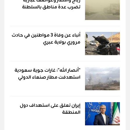
رياح وأمطار وعواصف غبارية
تضرب عدة مناطق بالسلطنة
أنباء عن وفاة 3 مواطنين في حادث
مروري بولاية عبري
"أنصار الله": غارات جوية سعودية
استهدفت مطار صنعاء الدولي
إيران تعلق على استهداف دول
المنطقة