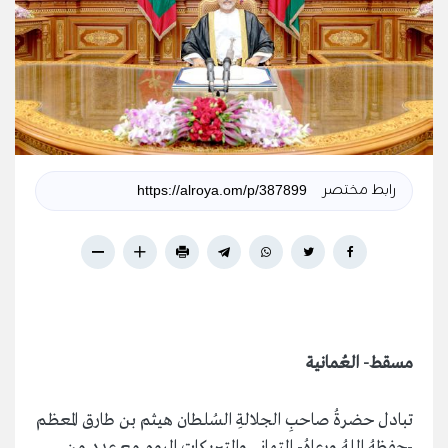
رابط مختصر
مسقط- العُمانية
تبادل حضرةُ صاحبِ الجلالةِ السُلطان هيثم بن طارق المعظـم
-حفظهُ اللهُ ورعاهُ- التهاني والتبريكات اليوم مع عددٍ من