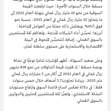
مسقط خلال السنوات الأخيرة؛ حيث ارتفعت القيمة
السوقية من نحو 22 مليار ريال عُماني بنهاية العام 2021 إلى
ما يتجاوز 32 مليار ريال عُماني في العام 2025، بنسبة نمو
فوق الـ45%. ويعكسُ ذلك جملة من العوامل المتداخلة؛
أبرزها: تحسُّن أداء الشركات المُدرَجة، وتعاظم ثقة المستثمرين
بالسوق العُماني، إضافة للتحسُّن الملحوظ في البيئة
الاقتصادية والاستثمارية على مستوى سلطنة عُمان.
وعلى صعيد السيولة، تُظهِر المؤشرات تناميًا نوعيًّا في نشاط
بورصة مسقط؛ إذ قفزت قيمة التداولات من نحو 818 مليون
ريال عُماني في العام 2021 إلى أكثر من 5 مليارات ريال عُماني
عام 2025، بزيادة تجاوزت 5.7 أضعاف خلال خمس سنوات
فقط؛ في دلالة تعكس اتساع قاعدة السوق وارتفاع مستويات
النشاط الاستثماري، وتعزِّز ثقة المستثمرين المحليين والدوليين
بالسوق العُماني.