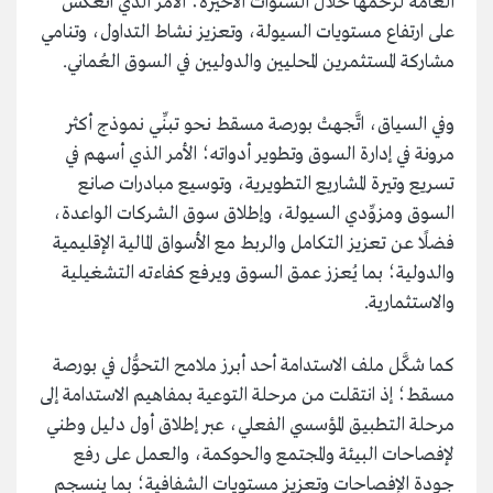
العامة لزخمها خلال السنوات الأخيرة؛ الأمر الذي انعكس
على ارتفاع مستويات السيولة، وتعزيز نشاط التداول، وتنامي
مشاركة المستثمرين المحليين والدوليين في السوق العُماني.
وفي السياق، اتَّجهتْ بورصة مسقط نحو تبنِّي نموذج أكثر
مرونة في إدارة السوق وتطوير أدواته؛ الأمر الذي أسهم في
تسريع وتيرة المشاريع التطويرية، وتوسيع مبادرات صانع
السوق ومزوِّدي السيولة، وإطلاق سوق الشركات الواعدة،
فضلًا عن تعزيز التكامل والربط مع الأسواق المالية الإقليمية
والدولية؛ بما يُعزز عمق السوق ويرفع كفاءته التشغيلية
والاستثمارية.
كما شكَّل ملف الاستدامة أحد أبرز ملامح التحوُّل في بورصة
مسقط؛ إذ انتقلت من مرحلة التوعية بمفاهيم الاستدامة إلى
مرحلة التطبيق المؤسسي الفعلي، عبر إطلاق أول دليل وطني
لإفصاحات البيئة والمجتمع والحوكمة، والعمل على رفع
جودة الإفصاحات وتعزيز مستويات الشفافية؛ بما ينسجم