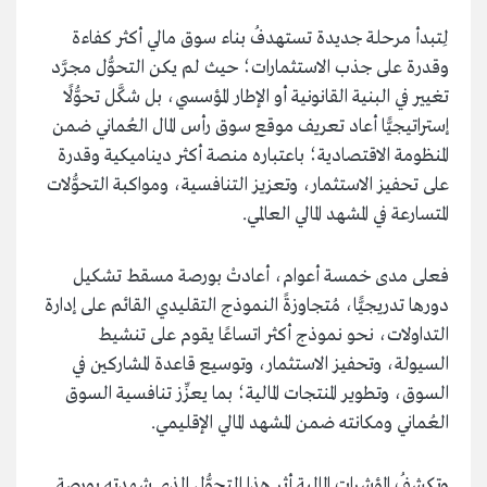
لِتبدأ مرحلة جديدة تستهدفُ بناء سوق مالي أكثر كفاءة
وقدرة على جذب الاستثمارات؛ حيث لم يكن التحوُّل مجرَّد
تغيير في البنية القانونية أو الإطار المؤسسي، بل شكَّل تحوُّلًا
إستراتيجيًّا أعاد تعريف موقع سوق رأس المال العُماني ضمن
المنظومة الاقتصادية؛ باعتباره منصة أكثر ديناميكية وقدرة
على تحفيز الاستثمار، وتعزيز التنافسية، ومواكبة التحوُّلات
المتسارعة في المشهد المالي العالمي.
فعلى مدى خمسة أعوام، أعادتْ بورصة مسقط تشكيل
دورها تدريجيًّا، مُتجاوزةً النموذج التقليدي القائم على إدارة
التداولات، نحو نموذج أكثر اتساعًا يقوم على تنشيط
السيولة، وتحفيز الاستثمار، وتوسيع قاعدة المشاركين في
السوق، وتطوير المنتجات المالية؛ بما يعزِّز تنافسية السوق
العُماني ومكانته ضمن المشهد المالي الإقليمي.
وتكشفُ المؤشرات المالية أثر هذا التحوُّل الذي شهدته بورصة