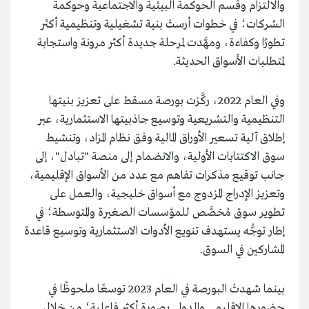
والالتزام وقسم الحوكمة البيئية والاجتماعية وحوكمة
الشركات؛ في خطوات أرستْ بنية تشغيلية وتنظيمية أكثر
تطورًا وكفاءة، ومهَّدت لمرحلة جديدة أكثر مرونة واستجابة
لمتطلبات الأسواق الحديثة.
وفي العام 2022، ركَّزت بورصة مسقط على تعزيز بنيتها
التنظيمية والتشريعية وتوسيع جاذبيتها الاستثمارية، عبر
إطلاق آلية تسعير الأوراق المالية وفق نظام المزاد، وتنشيط
سوق الاكتتابات الأولية، والانضمام إلى منصة "تبادل"، إلى
جانب توقيع مذكرات تفاهم مع عدد من الأسواق الإقليمية،
وتعزيز الإدراج المزدوج مع أسواق خليجية، والعمل على
تطوير سوق مُخصَّص للمؤسسات الصغيرة والمتوسطة؛ في
إطار توجُّه يستهدف تنويع الأدوات الاستثمارية وتوسيع قاعدة
المشاركين في السوق.
بينما شهدتْ البورصة في العام 2023 توسعًا ملحوظًا في
حضورها الإقليمي والدولي بصورة أكثر فاعلية؛ من خلال