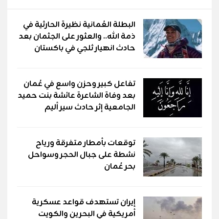
البطلة العُمانية نظيرة الحارثية في
ذمة الله.. والعثور على الجثمان بعد
حادث انهيار ثلجي في باكستان
تفاعل كبير وحزن واسع في عُمان
بعد وفاة الشاعرة عائشة بنت حميد
الجامعية إثر حادث سير أليم
توقعات بأمطار متفرقة ورياح
نشطة على جبال الحجر وسواحل
بحر عُمان
إيران تستهدف قواعد عسكرية
أمريكية في البحرين والكويت