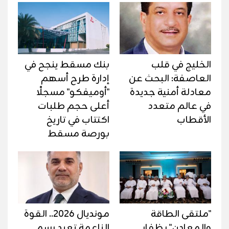
الخليج في قلب
بنك مسقط ينجح في
العاصفة: البحث عن
إدارة طرح أسهم
معادلة أمنية جديدة
"أوميفكو" مسجلًا
في عالم متعدد
أعلى حجم طلبات
الأقطاب
اكتتاب في تاريخ
بورصة مسقط
"ملتقى الطاقة
مونديال 2026.. القوة
والمعادن" بظفار
الناعمة تعيد رسم