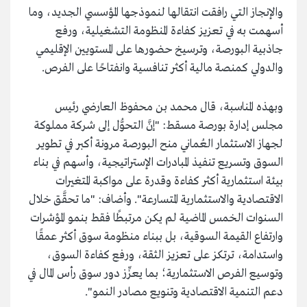
والإنجاز التي رافقت انتقالها لنموذجها المؤسسي الجديد، وما
أسهمت به في تعزيز كفاءة المنظومة التشغيلية، ورفع
جاذبية البورصة، وترسيخ حضورها على المستويين الإقليمي
والدولي كمنصة مالية أكثر تنافسية وانفتاحًا على الفرص.
وبهذه المناسبة، قال محمد بن محفوظ العارضي رئيس
مجلس إدارة بورصة مسقط: "إنَّ التحوُّل إلى شركة مملوكة
لجهاز الاستثمار العُماني منح البورصة مرونة أكبر في تطوير
السوق وتسريع تنفيذ المبادرات الإستراتيجية، وأسهم في بناء
بيئة استثمارية أكثر كفاءة وقدرة على مواكبة المتغيرات
الاقتصادية والاستثمارية المتسارعة". وأضاف: "ما تحقَّق خلال
السنوات الخمس الماضية لم يكن مرتبطًا فقط بنمو المؤشرات
وارتفاع القيمة السوقية، بل ببناء منظومة سوق أكثر عمقًا
واستدامة، ترتكز على تعزيز الثقة، ورفع كفاءة السوق،
وتوسيع الفرص الاستثمارية؛ بما يعزِّز دور سوق رأس المال في
دعم التنمية الاقتصادية وتنويع مصادر النمو".