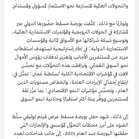
والتحولات العالمية المتسارعة نحو الاستثمار المسؤول والمستدام.
وتوازيًا مع ذلك، كثَّفت بورصة مسقط حضُورها الدولي عبر
المشاركة في الجولات الترويجية والمؤتمرات الاستثمارية العالمية،
وتوسيع شبكة شراكاتها مع الأسواق المالية والمؤسسات
الاستثمارية الدولية؛ في إطار إستراتيجية تستهدف استقطاب
مزيد من المستثمرين الأجانب وتعزيز تدفقات رؤوس الأموال
نحو السوق العُماني. وترافقت هذه التحوُّلات مع تحسُّن
لافت في المؤشرات الاقتصادية الكلية لسلطنة عُمان؛ تمثَّل في:
ارتفاع إجمالي الإيرادات العامة، وانخفاض مستويات الدين
العام، وتحسُّن مؤشرات النمو الاقتصادي؛ بما عزَّز ثقة
المستثمرين ووفَّر بيئة أكثر استقرارًا وجاذبية لنمو السوق.
إلى ذلك، شَهِد حفل بورصة مسقط عرض فيلم توثيقي سلَّط
الضوء على أبرز محطات التحوُّل المؤسسي والإنجازات التي
حققتها البورصة منذ العام 2021، إلى جانب مُداخلات لعدد