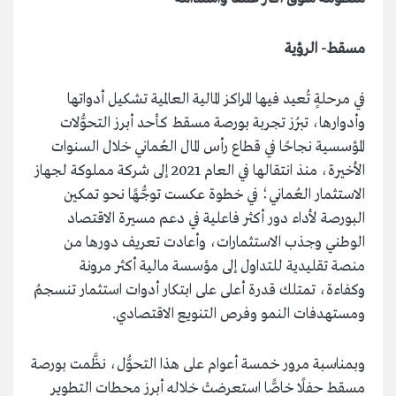
مسقط- الرؤية
في مرحلةٍ تُعيد فيها المراكز المالية العالمية تشكيل أدواتها
وأدوارها، تبرُز تجربة بورصة مسقط كأحد أبرز التحوُّلات
المؤسسية نجاحًا في قطاع رأس المال العُماني خلال السنوات
الأخيرة، منذ انتقالها في العام 2021 إلى شركة مملوكة لجهاز
الاستثمار العُماني؛ في خطوة عكست توجُّهًا نحو تمكين
البورصة لأداء دور أكثر فاعلية في دعم مسيرة الاقتصاد
الوطني وجذب الاستثمارات، وأعادت تعريف دورها من
منصة تقليدية للتداول إلى مؤسسة مالية أكثر مرونة
وكفاءة، تمتلك قدرة أعلى على ابتكار أدوات استثمار تنسجمُ
ومستهدفات النمو وفرص التنويع الاقتصادي.
وبمناسبة مرور خمسة أعوام على هذا التحوُّل، نظَّمت بورصة
مسقط حفلًا خاصًّا استعرضتْ خلاله أبرز محطات التطوير