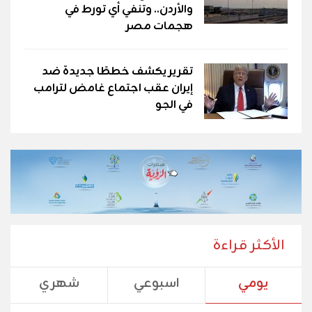
والأردن.. وتنفي أي تورط في
هجمات مصر
تقرير يكشف خططًا جديدة ضد
إيران عقب اجتماع غامض لترامب
في الجو
الأكثر قراءة
يومي
اسبوعي
شهري