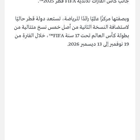
جانب كأس القارات للأندية FIFA قطر 2025™️.
وبصفتها مركزًا عالميًا رائدًا للرياضة، تستعد دولة قطر حاليًا
لاستضافة النسخة الثانية من أصل خمس نسخ متتالية من
بطولة كأس العالم تحت 17 سنة FIFA™️، خلال الفترة من
19 نوفمبر إلى 13 ديسمبر 2026.