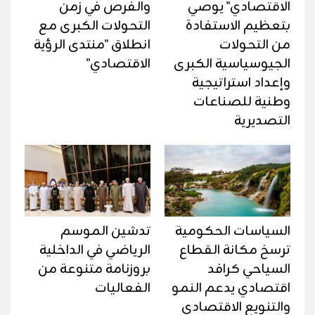
الاقتصادي" يوصي
والفرص في زمن
بتعظيم الاستفادة
التحولات الكبرى مع
من التحولات
انطلاق "منتدى الرؤية
الجيوسياسية الكبرى
الاقتصادي"
وإعداد استراتيجية
وطنية للصناعات
التصديرية
السياسات الحكومية
تدشين الموسم
ترسخ مكانة القطاع
الرياضي في الداخلية
السياحي كرافد
بروزنامة متنوعة من
اقتصادي يدعم النمو
الفعاليات
والتنويع الاقتصادي