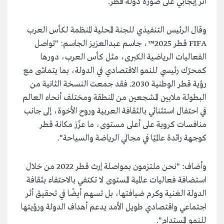
أثر إيجابي على صورة دولة قطر.
وقال الرئيس التنفيذي للجنة المحلية المنظمة لكأس العرب
FIFA قطر 2025™️، جاسم عبدالعزيز الجاسم: "تواصل
الفعاليات الرياضية الكبرى، مثل كأس العرب، دورها
كمحرّك رئيسي للنمو الاقتصادي في الدولة، بما يتماشى مع
رؤية قطر الوطنية 2030. فقد جمعت النسخة الثانية من
البطولة ملايين المشجعين من المنطقة ومختلف أنحاء العالم
في احتفال استثنائي بالثقافة العربية وروح الأخوة، إلى جانب
منافسات كروية على أعلى مستوى، ما عزّز مكانة قطر
كوجهة رائدة عالميًا في مجالي الرياضة والسياحة".
وأضاف: "نحن ملتزمون بمواصلة إرث قطر 2022 من خلال
استضافة فعاليات عالمية المستوى لا تكتفي بالاحتفاء بثقافة
الدولة الغنية وكرم ضيافتها، بل تسهم أيضًا في تحقيق أثر
اجتماعي واقتصادي طويل الأمد يدعم أهداف الدولة ورؤيتها
للنمو المستدام".