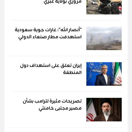
مروري بولاية عبري
"أنصار الله": غارات جوية سعودية
استهدفت مطار صنعاء الدولي
إيران تعلق على استهداف دول
المنطقة
تصريحات مثيرة لترامب بشأن
مصير مجتبى خامنئي