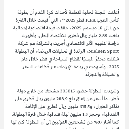
أعلنت اللجنة المحلية المنظمة لأحداث كرة القدم أن بطولة
كأس العرب FIFA قطر 2025™️، التي أُقيمت خلال الفترة
من 1 إلى 18 ديسمبر 2025، حققت قيمة اقتصادية إجمالية
بلغت 2.89 مليار ريال قطري للاقتصاد المحلي. وأظهرت
دراسة لتقييم الأثر الاقتصادي أُجريت بالشراكة مع شركة
Nielsen Sport، الرائدة في تحليلات الرياضة، أن البطولة
شكلت محفزًا رئيسيًا لقطاع السياحة في قطر خلال عام
2025، وأسهمت في زيادة الإيرادات عبر قطاعات السفر
والضيافة والتجزئة.
وشهدت البطولة حضور 305015 مشجعًا من خارج دولة
قطر، ما أسفر عن إنفاق بلغ 288.9 مليون ريال قطري على
تذاكر الطيران، و315.5 مليون ريال قطري على الإقامة
الفندقية، وحجز 1.5 مليون ليلة فندقية خلال فترة البطولة.
كما أشار 97% من المشجعين الدوليين إلى أن البطولة كان لها