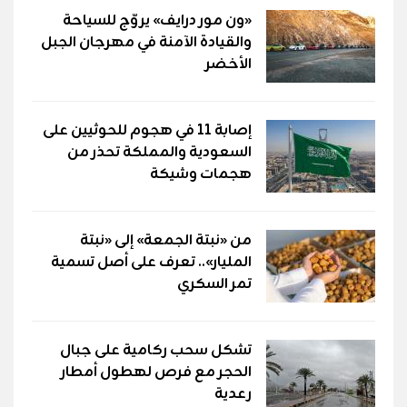
«ون مور درايف» يروّج للسياحة
والقيادة الآمنة في مهرجان الجبل
الأخضر
إصابة 11 في هجوم للحوثيين على
السعودية والمملكة تحذر من
هجمات وشيكة
من «نبتة الجمعة» إلى «نبتة
المليار».. تعرف على أصل تسمية
تمر السكري
تشكل سحب ركامية على جبال
الحجر مع فرص لهطول أمطار
رعدية