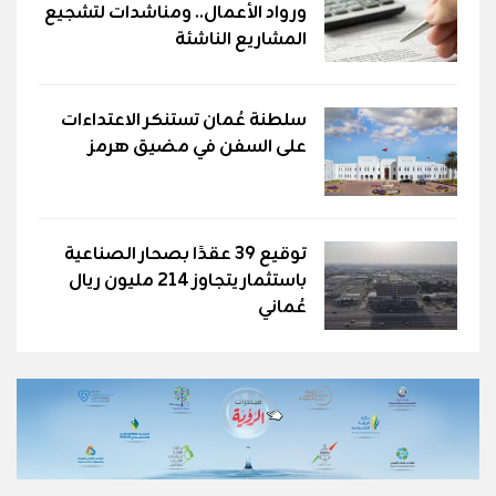
ورواد الأعمال.. ومناشدات لتشجيع
المشاريع الناشئة
سلطنة عُمان تستنكر الاعتداءات
على السفن في مضيق هرمز
توقيع 39 عقدًا بصحار الصناعية
باستثمار يتجاوز 214 مليون ريال
عُماني