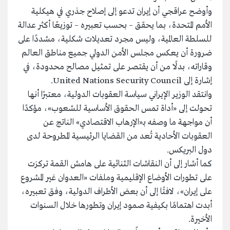
وأوضح عراقجي أن إيران تدعو إلى إصلاح جذري في هيكلية
الأمم المتحدة، بما يحقق – بحسب تعبيره – توزيعًا أكثر عدالة
للسلطة العالمية، وليس مجرد تعديلات شكلية، مشددًا على
ضرورة أن يعكس مجلس الأمن الدولي جميع مناطق العالم
وقاراته، بدلًا من أن يقتصر على تمثيل مصالح محدودة، في
إشارة إلى United Nations Security Council.
وانتقد الوزير الإيراني سياسة العقوبات الدولية، معتبرًا أنها
تحولت إلى «أداة تمس الحقوق الأساسية للشعوب»، مؤكدًا
أن مواجهة ما وصفه بـ«الإرهاب الاقتصادي» الناتج عن
العقوبات الأحادية تُعد من القضايا الرئيسية المطروحة لدى
دول البريكس.
كما أشار إلى أن النقاشات الثنائية على هامش القمة تركزت
على تطورات الأوضاع الإقليمية وملفات «العدوان غير المشروع
على إيران»، لافتًا إلى أن بعض الأطراف الدولية، وفق تعبيره،
أبدت اهتمامًا بكيفية صمود إيران وتطورها خلال السنوات
الأخيرة.