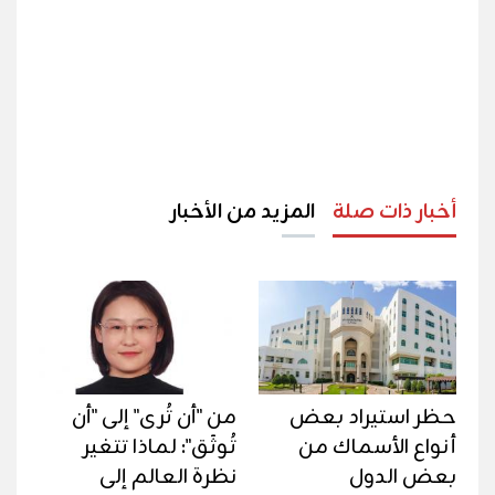
أخبار ذات صلة
المزيد من الأخبار
حظر استيراد بعض
من "أن تُرى" إلى "أن
أنواع الأسماك من
تُوثَق": لماذا تتغير
بعض الدول
نظرة العالم إلى