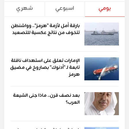
يومي
اسبوعي
شهري
بارقة أمل لأزمة "هرمز".. وواشنطن
تتخوف من نتائج عكسية للتصعيد
الإمارات تعلق على استهداف ناقلة
تابعة لـ "أدنوك" بصاروخ في مضيق
هرمز
بعد نصف قرن.. ماذا جنى الشيعة
العرب؟