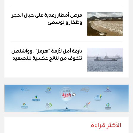
فرص أمطار رعدية على جبال الحجر
وظفار والوسطى
بارقة أمل لأزمة "هرمز".. وواشنطن
تتخوف من نتائج عكسية للتصعيد
الأكثر قراءة