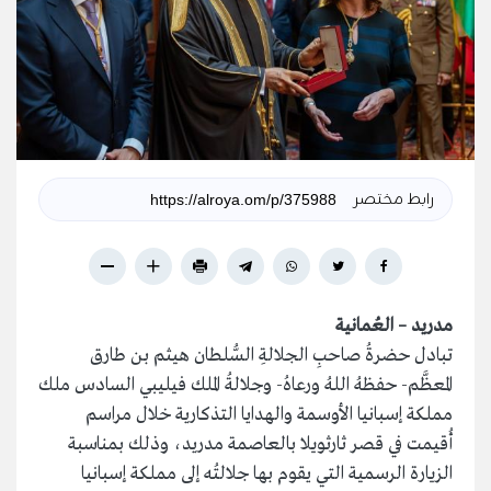
رابط مختصر
مدريد – العُمانية
تبادل حضرةُ صاحبِ الجلالةِ السُّلطان هيثم بن طارق
المعظَّم- حفظهُ اللهُ ورعاهُ- وجلالةُ الملك فيليبي السادس ملك
مملكة إسبانيا الأوسمة والهدايا التذكارية خلال مراسم
أُقيمت في قصر ثارثويلا بالعاصمة مدريد، وذلك بمناسبة
الزيارة الرسمية التي يقوم بها جلالتُه إلى مملكة إسبانيا