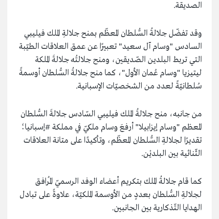
الصديقة.
وقد تفضّل جلالةُ السُّلطان المعظّم بمنح جلالةِ الملك فيليبي
السادس "وسام آل سعيد" تعبيرًا عن عمق العلاقات الطيّبة
التي تربط البلدين الصّديقين، ومنح جلالتُه جلالةَ الملكة
ليتيزيا "وسام عُمان الأول"، كما منح جلالةُ السُّلطان أوسمةً
سُلطانيّةً لعدد من الشخصيّات الإسبانية.
من جانبه، منح جلالةُ الملك فيليبي السّادس جلالةَ السُّلطان
المعظم "وسام إيزابيلا" أرفعَ وسام ملكيّ في مملكة #إسبانيا؛
تقديرًا لجلالةِ السُّلطان المعظّم، وتأكيدًا على متانة العلاقات
الثّنائية بين البلديْن.
كما قام جلالةُ الملك بتكريم أعضاء الوفد الرسميّ المُرافق
لجلالةِ السُّلطان بعددٍ من الأوسمة الملكيّة، علاوةً على تبادل
الهدايا التّذكارية بين الجانبين.