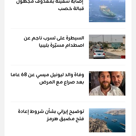
إصابة سفينة بمقذوف مجهول
قبالة خصب
السيطرة على تسرب ناجم عن
اصطدام مسيّرة بليبيا
وفاة والد ليونيل ميسي عن 68 عاما
بعد صراع مع المرض
توضيح إيراني بشأن شروط إعادة
فتح مضيق هرمز