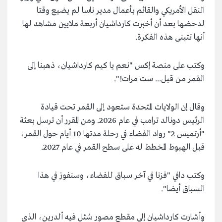
النقل الأمريكي والقائم بأعمال مدير ناسا لم يضيع وقتا
لدحضها بعد أن أخبرت كارداشيان أربعة ملايين مشاهد لها
أنها تتبنى هذه الفكرة.
وكتب على منصة إكس "نعم يا كيم كارداشيان، ذهبنا إلى
القمر من قبل... ست مرات!".
وقال إن الولايات المتحدة ستعود إلى القمر تحت قيادة
الرئيس دونالد ترامب في عام 2026. ومن المقرر أن ترسل بعثة
"أرتميس 2" رواد الفضاء في رحلة مدتها 10 أيام حول القمر،
قبل الهبوط المخطط له على سطح القمر في عام 2027.
وكتب دافي "فزنا في آخر سباق للفضاء، وسنفوز في هذا
السباق أيضا".
وأشارت كارداشيان إلى مقطع مصور سُئل فيه ألدرين، الذي