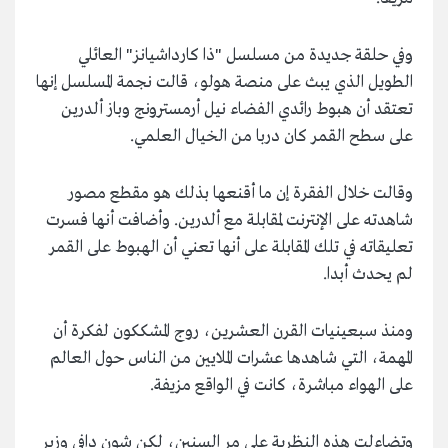
وفي حلقة جديدة من مسلسل "ذا كارداشيانز" العائلي
الطويل الذي يبث على منصة هولو، قالت نجمة المسلسل إنها
تعتقد أن هبوط رائدي الفضاء نيل أرمسترونج وباز ألدرين
على سطح القمر كان دربا من الخيال العلمي.
وقالت خلال الفقرة إن ما أقنعها بذلك هو مقطع مصور
شاهدته على الإنترنت لمقابلة مع ألدرين. وأضافت أنها فسرت
تعليقاته في تلك المقابلة على أنها تعني أن الهبوط على القمر
لم يحدث أبدا.
ومنذ سبعينيات القرن العشرين، روج المشككون لفكرة أن
المهمة، التي شاهدها عشرات الملايين من الناس حول العالم
على الهواء مباشرة، كانت في الواقع مزيفة.
وتضاءلت هذه النظرية على مر السنين، لكن شون دافي وزير