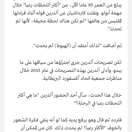
يبلغ من العمر 95 عاما الآن، عن "أكثر اللحظات رعبا" خلال
مهمة أبولو. ونقلت كارداشيان عن ألدرين قوله أثناء قراءتها
المقتبس من هاتفها "لم تكن هناك لحظة مخيفة، لأنها لم
تحدث".
ثم أضافت "لذلك أعتقد أن (الهبوط) لم يحدث".
لكن تصريحات ألدرين جرى اجتزاؤها من سياقها على ما
يبدو. وأدلى ألدرين بهذه التصريحات في عام 2015 خلال
مناظرات جمعية اتحاد أكسفورد البريطانية.
خلال هذا الحدث، سأل أحد الحضور ألدرين "ما هي أكثر
اللحظات رعبا في الرحلة؟"
فتردد ثم قال وهو يرفع يديه كما لو أنه ينفي فكرة الشعور
بالخوف "الأكثر رعبا؟ لم يحدث ذلك. كان من الممكن أن