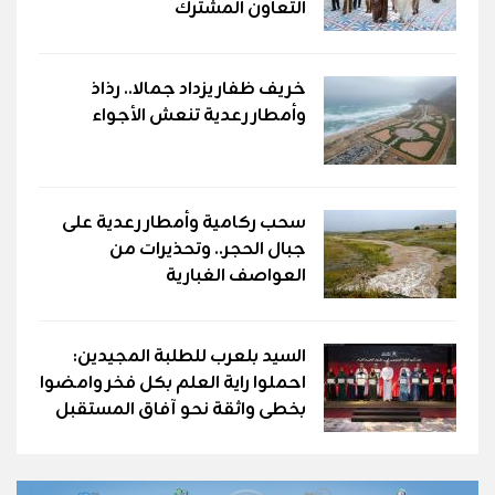
التعاون المشترك
خريف ظفار يزداد جمالا.. رذاذ
وأمطار رعدية تنعش الأجواء
سحب ركامية وأمطار رعدية على
جبال الحجر.. وتحذيرات من
العواصف الغبارية
السيد بلعرب للطلبة المجيدين:
احملوا راية العلم بكل فخر وامضوا
بخطى واثقة نحو آفاق المستقبل