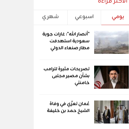
الأكثر قراءة
يومي
اسبوعي
شهري
"أنصار الله": غارات جوية
سعودية استهدفت
مطار صنعاء الدولي
تصريحات مثيرة لترامب
بشأن مصير مجتبى
خامنئي
عُمان تعزّي في وفاة
الشيخ حمد بن خليفة