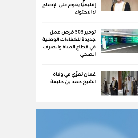
إقليميًّا يقوم على الإدماج
لا الاحتواء
توفير 303 فرص عمل
جديدة للكفاءات الوطنية
في قطاع المياه والصرف
الصحي
عُمان تعزّي في وفاة
الشيخ حمد بن خليفة