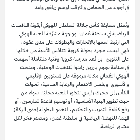
في أجواء من الحماس والترقب لموسم رياضي واعد.
وتُمثل مسابقة كأس جلالة السلطان للهوكي أيقونة المنافسات
الرياضية في سلطنة عُمان، وواجهة مشرِّفة للعبة الهوكي
التي ارتبط اسمها بالإنجازات والبطولات على مدى عقود،
فهي ليست مجرد بطولة كروية تتنافس الأندية من خلالها
على التتويج، بل تُعد مدرسة كروية وفنية متكاملة أسهمت
في صناعة نجوم بارزين رفدوا المنتخبات الوطنية، ومنحت
الهوكي العُماني مكانة مرموقة على المستويين الإقليمي
والآسيوي. وبفضل الاهتمام والرعاية السامية، تحولت
الكأس إلى محرك رئيسي لتطور اللعبة محليًا، سواء من
حيث تطوير البنية الأساسية، أو توسيع قاعدة الممارسين، أو
رفع كفاءة التدريب والتحكيم، لتغدو البطولة إحدى الركائز
المهمة للنهضة الرياضية في سلطنة عُمان، ومصدر فخر لكل
عشاق الرياضة.