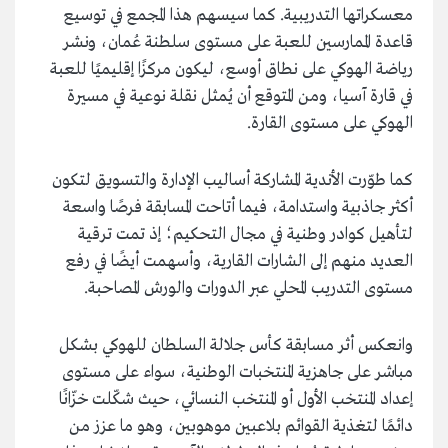
معسكراتها التدريبية. كما سيسهم هذا المجمع في توسيع
قاعدة الممارسين للعبة على مستوى سلطنة عُمان، ونشر
رياضة الهوكي على نطاق أوسع، ليكون مركزًا إقليميًا للعبة
في قارة آسيا، ومن المتوقع أن يُمثل نقلة نوعية في مسيرة
الهوكي على مستوى القارة.
كما طوّرت الأندية المشاركة أساليب الإدارة والتسويق لتكون
أكثر جاذبية واستدامة، فيما أتاحت المسابقة فرصًا واسعة
لتأهيل كوادر وطنية في مجال التحكيم؛ إذ تمت ترقية
العديد منهم إلى الشارات القارية، وأسهمت أيضًا في رفع
مستوى التدريب المحلي عبر الدورات والورش المصاحبة.
وانعكس أثر مسابقة كأس جلالة السلطان للهوكي بشكل
مباشر على جاهزية المنتخبات الوطنية، سواء على مستوى
إعداد المنتخب الأول أو المنتخب النسائي، حيث شكّلت خزّانًا
دائمًا لتغذية القوائم بلاعبين موهوبين، وهو ما عزز من