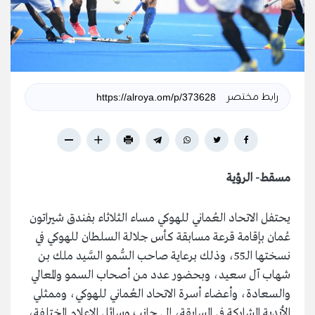
رابط مختصر
مسقط- الرؤية
يحتفل الاتحاد العُماني للهوكي مساء الثلاثاء بفندق شيراتون
عُمان بإقامة قرعة مسابقة كأس جلالة السلطان للهوكي في
نسختها الـ55، وذلك برعاية صاحب السُّمو السَّيد ملك بن
شهاب آل سعيد، وبحضور عدد من أصحاب السمو والمعالي
والسعادة، وأعضاء أسرة الاتحاد العُماني للهوكي، وممثلي
الأندية المشاركة في المسابقة، إلى جانب وسائل الإعلام المختلفة،