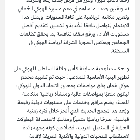
زخمًا دعائيًا كبيرًا، وعزّز من فرص جذب رعاة وشركاء
تسويقيين جدد، ما ساهم في دعم مسيرة الهوكي العُماني
وتعزيز مكانته الرياضية على كافة المستويات. ويمثل هذا
الاهتمام المتواصل دافعًا للأندية واللاعبين لتقديم أفضل
مستويات الأداء، ورفع سقف المنافسة بما يحقق تطلعات
الجماهير ويعكس الصورة المشرفة لرياضة الهوكي في
السلطنة.
وانعكست أهمية مسابقة كأس جلالة السلطان للهوكي على
تطوير البنية الأساسية للملاعب؛ حيث تم تشييد مجمع
هوكي عُمان وفق مواصفات ومعايير الاتحاد الدولي للهوكي،
ليكون ملعبًا بمواصفات عالمية ومنشأة رياضية متكاملة
للعبة، يضم مرافق وخدمات على مستويات دولية رفيعة.
ويُعد هذا المجمع الحديث الذي أُنجز خلال فترة زمنية
قياسية، صرحًا رياضيًا متميزًا ومناسبًا لاستضافة البطولات
العالمية في المستقبل القريب، فضلًا عن كونه وجهة رائدة
لاستقطاب المنتخبات الدولية والأندية العريقة لإقامة