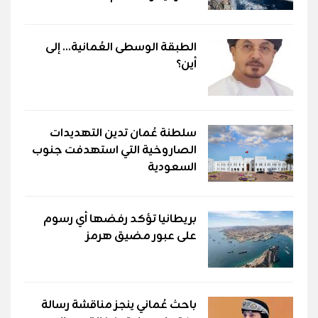
الطبقة الوسطى العُمانية... إلى
أين؟
سلطنة عُمان تدين التهديدات
الصاروخية التي استهدفت جنوب
السعودية
بريطانيا تؤكد رفضها أي رسوم
على عبور مضيق هرمز
باحث عُماني ينجز مناقشة رسالة