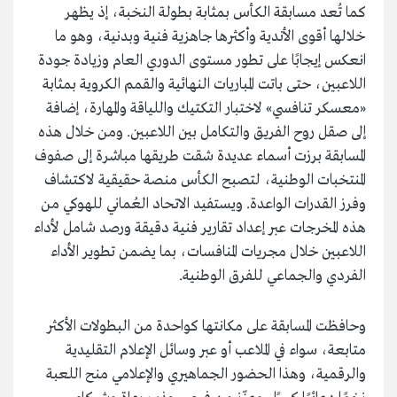
كما تُعد مسابقة الكأس بمثابة بطولة النخبة، إذ يظهر
خلالها أقوى الأندية وأكثرها جاهزية فنية وبدنية، وهو ما
انعكس إيجابًا على تطور مستوى الدوري العام وزيادة جودة
اللاعبين، حتى باتت المباريات النهائية والقمم الكروية بمثابة
«معسكر تنافسي» لاختبار التكتيك واللياقة والمهارة، إضافة
إلى صقل روح الفريق والتكامل بين اللاعبين. ومن خلال هذه
المسابقة برزت أسماء عديدة شقت طريقها مباشرة إلى صفوف
المنتخبات الوطنية، لتصبح الكأس منصة حقيقية لاكتشاف
وفرز القدرات الواعدة. ويستفيد الاتحاد العُماني للهوكي من
هذه المخرجات عبر إعداد تقارير فنية دقيقة ورصد شامل لأداء
اللاعبين خلال مجريات المنافسات، بما يضمن تطوير الأداء
الفردي والجماعي للفرق الوطنية.
وحافظت المسابقة على مكانتها كواحدة من البطولات الأكثر
متابعة، سواء في الملاعب أو عبر وسائل الإعلام التقليدية
والرقمية، وهذا الحضور الجماهيري والإعلامي منح اللعبة