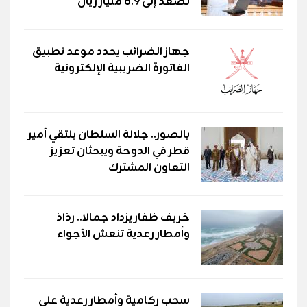
تصعد إلى 6.9 مليار ريال
جهاز الضرائب يحدد موعد تطبيق
الفاتورة الضريبية الإلكترونية
بالصور.. جلالة السلطان يلتقي أمير
قطر في الدوحة ويبحثان تعزيز
التعاون المشترك
خريف ظفار يزداد جمالا.. رذاذ
وأمطار رعدية تنعش الأجواء
سحب ركامية وأمطار رعدية على