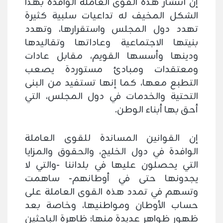
إن انتشار هذه القوى العاملة الوافدة بهذا
الشكل المخيف له تداعيات سلبية كثيرة
تهدد دول المجلس واستقرارها، وتهدد
بنيتها الاجتماعية وعاداتها وتقاليدها
ودينها وأسسها القويم، مقابل عادات
ومعتقدات ومبادئ مستوردة يصعب
التطبع معها، كما إنها تستفيد من البنى
التحتية والخدمات في دول المجلس، التي
أحق بها أبناء الوطن.
إن القوانين المساندة للقوى العاملة
الوافدة في دول الخليج، والحقوق والمزايا
التي يحصلون عليها في بلداننا -والتي لا
يجدونها حتى في أوطانهم- ساهمت
وتسهم في تمدد هذه القوى العاملة على
حساب الأوطان ومواطنيها، وخاصة بعد
ظهور ظواهر عديدة منها: ظاهرة الباحثين