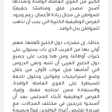
الكبير من القوى العاملة الوافدة وتمددها
أصبح مصدر قلق ومنافسًا حقيقيًا
للمواطن في مجال ريادة الأعمال، رغم وجود
الفرص الوظيفية الكثيرة التي يجب أن تذهب
للمواطن بدل الوافد.
ختامًا.. إن مقدرات دول الخليج لأهلها، فهم
أولى بها من الغريب الذي بات يستولي على
خيرات أوطاننا، ومن هنا وجب على جميع
دول الخليج العربي أن تنتبه وتعي الدروس
التي أمامها قبل فوات الأوان، من خلال
وضع استراتيجيات وقوانين وحلول ناجعة
للسيطرة على القوى العاملة الوافدة،
والاستفادة ممن تحتاجه فقط، وإفراد
الفرص الوظيفية لأبناء المجلس بعد أن
أصبحوا خريجين في مختلف المجالات، مع
ضرورة تقليص أعداد الوافدين فورًا وبصورة