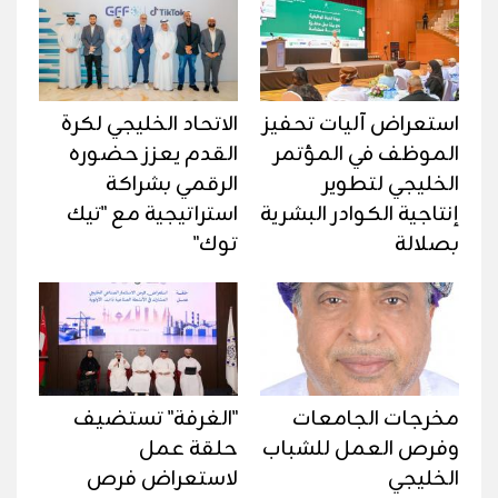
استعراض آليات تحفيز
الاتحاد الخليجي لكرة
الموظف في المؤتمر
القدم يعزز حضوره
الخليجي لتطوير
الرقمي بشراكة
إنتاجية الكوادر البشرية
استراتيجية مع "تيك
بصلالة
توك"
مخرجات الجامعات
"الغرفة" تستضيف
وفرص العمل للشباب
حلقة عمل
الخليجي
لاستعراض فرص