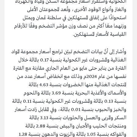
الكحولية واستقرار أسعار مجموعة السكن والمياه والكهرباء
والغاز وأنواع الوقود الأخرى، وتُعد المجموعتان الأعلى
استحواذًا على إنفاق المستهلكين في سلطنة عُمان ويمثل
وزنهما معًا أكثر من نصف وزن مؤشر التضخم وفقًا للأرقام
القياسية لأسعار المستهلكين.
وأشار إلى أنَّ بيانات التضخم تبيّن تراجع أسعار مجموعة المواد
الغذائية والمشروبات غير الكحولية بنسبة 0.17 بالمائة خلال
الفترة من يناير حتى مايو من العام الجاري مقارنة مع الفترة
نفسها من عام 2024م وذلك مع انخفاض أسعار عدد من
المنتجات الغذائية منها الخضروات بنسبة 4.63 بالمائة
والأسماك والأغذية البحرية بنسبة 3.69 بالمائة واللحوم
بنسبة 0.13 بالمائة والمشروبات غير الكحولية بنسبة 0.11 بالمائة
والخبز والحبوب بنسبة 0.01 بالمائة، وفي المقابل زادت أسعار
السكر والمربى والعسل والحلويات بنسبة 3.13 بالمائة
ومنتجات الحليب والأجبان والبيض بنسبة 2.88 بالمائة
والفواكه بنسبة 1.05 بالمائة والزيوت والدهون بنسبة 1.28