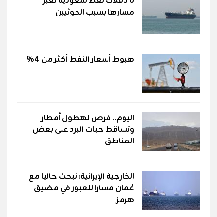
6 ناقلات نفط سعودية تغيّر
مسارها بسبب الحوثيين
هبوط أسعار النفط أكثر من 4%
اليوم.. فرص لهطول أمطار
وتساقط حبات البرد على بعض
المناطق
الخارجية الإيرانية: نبحث حاليا مع
عُمان مسارا للعبور في مضيق
هرمز