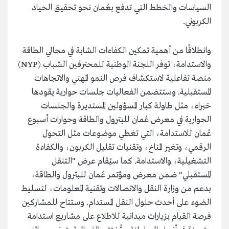
السياسات والخطط التي تدفع بعُمان نحو تحقيق الحياد
الكربوني.
وانطلاقًا من أهمية تمكين الكفاءات الشابة في مجالي الطاقة
والاستدامة، توفر اللجنة الوطنية للمحترفين الشباب (NYP)
منصة تفاعلية لاستكشاف فرص النمو المهني والاتجاهات
المستقبلية. وستتضمن الفعاليات جلسات حوارية يقودها
خبراء، مثل طاولة كبار المسؤولين المستديرة والجلسات
الحوارية في معرض عُمان للبترول والطاقة وحوارات أسبوع
عُمان للاستدامة، التي تغطي موضوعات مثل التحول
الرقمي، وتغير المناخ، وتقنيات تقليل الكربون، والكفاءة
التشغيلية، والاستدامة. كما سيُقام عرض "التنقل
المستقبلي" ضمن معرض ومؤتمر عُمان للبترول والطاقة،
بدعم من وزارة النقل والاتصالات وتقنية المعلومات، لتسليط
الضوء على أحدث حلول النقل المستدام. وستتاح للمشاركين
فرصة القيام بزيارات ميدانية للاطلاع على مشاريع استدامة