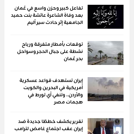
تفاعل كبير وحزن واسع في عُمان
بعد وفاة الشاعرة عائشة بنت حميد
الجامعية إثر حادث سير أليم
توقعات بأمطار متفرقة ورياح
نشطة على جبال الحجر وسواحل
بحر عُمان
إيران تستهدف قواعد عسكرية
أمريكية في البحرين والكويت
والأردن.. وتنفي أي تورط في
هجمات مصر
تقرير يكشف خططًا جديدة ضد
إيران عقب اجتماع غامض لترامب