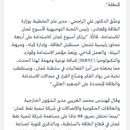
المنطقة".
وعلّق الدكتور علي الراجحي، مدير عام التخطيط بوزارة
الطاقة والمعادن، رئيس اللجنة التوجيهية لأسبوع عُمان
للاستدامة، قائلًا: "يرتكز أسبوع عُمان للاستدامة على أربعة
محاور رئيسية تشمل: مستقبل الطاقة، وإدارة المياه، ومرونة
البيئة، والعمل المناخي. ويُعدّ مؤتمر الاستدامة والموارد
والتكنولوجيا (ISRTC) إضافة نوعية ومهمة لهذا الحدث،
مما يجعله من أبرز الفعاليات في سلطنة عُمان، ويستقطب
نخبة من رواد الفكر وصنّاع القرار في مجالات الاستدامة
والطاقة المتجددة على الصعيد العالمي."
وقال المهندس محمد الغريبي مدير الشؤون الخارجية
والعلاقات الحكومية والاتصالات في شركة تنمية نفط عُمان:
"بينما نحتفل بمرور 88 عامًا على مساهمة شركة تنمية نفط
عُمان في قطاع الطاقة بالسلطنة، وبالذكرى المئوية لصناعة