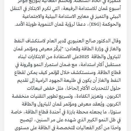
متميزة في أنحاء السلطنة. وتُختتم الفعالية بتوزيع جوائز
أسبوع عُمان للاستدامة الرفيعة، التي تكرم الابتكار في التنقل
البيئي والتميز في معايير الاستدامة البيئية والاجتماعية
والحوكمة (ESG)، دعمًا لرؤية عُمان التنموية طويلة الأمد.
وقال الدكتور صالح العنبوري المدير العام لاستكشاف النفط
والغاز في وزارة الطاقة والمعادن: "يُركِّز معرض ومؤتمر عُمان
للبترول والطاقة 2025على الاستفادة من الابتكارات لبناء
مستقبل أكثر استدامة، مع ضمان استمرار النمو والمرونة في
قطاع الطاقة. وسنستكشف خلال المؤتمر كيف يمكن لقطاع
النفط والغاز أن يكون في طليعة الجهود الرامية إلى تقديم
حلول للتحديات الأكثر إلحاحًا، مثل خفض انبعاثات
الكربون، وتعزيز الكفاءة، وتسريع تطوير التقنيات منخفضة
الكربون. ويُعقد معرض ومؤتمر عُمان للبترول والطاقة
سنويًا، ما يجعله محطة بارزة في أجندة قطاع الطاقة، خاصة
في ظل النمو الكبير الذي شهده على مر السنين، ليُصبح
واحدًا من أكبر الفعاليات المتخصصة في الطاقة على مستوى