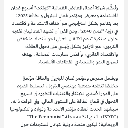
وتُنظِّم شركة أعمال المعارض العُمانية "كونكت" أسبوع عُمان
للاستدامة ومعرض ومؤتمر عُمان للبترول والطاقة 2025؛
بما يتناغم بشكل استراتيجي مع أهداف الاستدامة والاقتصاد
في رؤية "عُمان 2040". ومن المقرر أن تشهد الفعاليتان تقديم
حلول مبتكرة تدعم الانتقال العالمي نحو اقتصاد منخفض
الكربون، مع التركيز بشكل رئيسي على تحول الطاقة،
والاقتصاد الدائري، وأفضل ممارسات الصناعة، بهدف
تسريع النمو والتنمية في القطاعات الأساسية.
ويشمل معرض ومؤتمر عُمان للبترول والطاقة مؤتمرًا
مختصًا تنظمه جمعية مهندسي البترول، لتسليط الضوء
على الدور الأساسي للابتكار والتقنيات المتطورة في تسريع
التحول في قطاع الطاقة على المستوى العالمي. وفي الوقت ذاته،
سيشهد الحدث انعقاد مؤتمر الاستدامة والموارد والتكنولوجيا
(ISRTC)، الذي تنظمه مجلة "The Economist"
البريطانية؛ ليكون منصة دولية لتبادل المستجدات حول