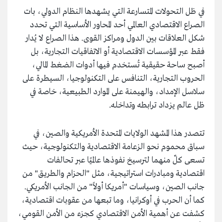
في ظل التحولات المتسارعة التي يشهدها النظام الدولي، بات
الصراع الاقتصادي العالمي أحد المحاور الأساسية التي تحدد
شكل العلاقات بين الدول ومراكز القوى. هذا الصراع لا يُدار
فقط عبر المؤسسات الاقتصادية أو الاتفاقيات التجارية، بل
أصبح ساحة حقيقية تُستخدم فيها أدوات الضغط المالي،
الحروب التجارية، التنافس على التكنولوجيا، السيطرة على
سلاسل الإمداد، والهيمنة على الموارد الطبيعية، خاصة في
ظل عالم يزداد ترابطه وتداخله.
تتصدر هذا المشهد الولايات المتحدة الأمريكية والصين، في
سباق محموم نحو الزعامة الاقتصادية والتكنولوجية، حيث
تسعى كلٌ منهما لترسيخ نفوذها عالميًا عبر تحالفات
اقتصادية ومبادرات استراتيجية، مثل "الحزام والطريق" من
جانب الصين، وسياسات "أمريكا أولاً" من الجانب الأمريكي.
كما أن الحرب في أوكرانيا، وما تبعها من عقوبات اقتصادية،
كشفت عن أهمية الأمن الاقتصادي كجزء من الأمن القومي،