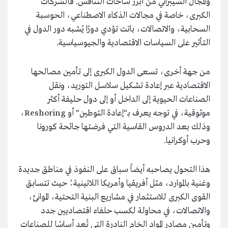
والمجال السيبراني من أبرز ساحات التنافس. فالشركات
الكبرى، خاصة في مجالات الذكاء الاصطناعي، الحوسبة
السحابية، والاتصالات، باتت تؤدي دورًا يُشبه دور الدول في
التأثير على السياسات الاقتصادية والجيوسياسية.
من جهة أخرى، تسعى الدول الكبرى إلى تأمين مصالحها
الاقتصادية عبر إعادة تشكيل سلاسل التوريد، ونقل
الصناعات الحيوية إلى الداخل أو إلى دول حليفة أكثر
موثوقية، في توجه يعرف بـ"إعادة التوطين" أو Reshoring،
وذلك بعد الدروس القاسية التي فرضتها جائحة كورونا
وحرب أوكرانيا.
هذا التحول يصاحبه أيضاً سباق على النفوذ في مناطق جديدة
وغنية بالموارد، مثل أفريقيا وأمريكا اللاتينية؛ حيث تتسابق
القوى الكبرى للاستثمار في مشاريع البنية التحتية، الموانئ،
والاتصالات، في محاولة لكسب حلفاء اقتصاديين جدد
وتأمين مصادر المواد الخام النادرة التي تُعد أساسًا للصناعات