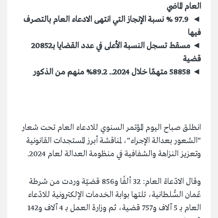
العام الماضي
◄ 97.9 % نسبة الإنجاز التي انتهى الادعاء العام بالتصرف
فيها
◄ مسقط تسجل النسبة الأعلى في عدد القضايا بـ20852
قضية
◄ 58858 متهمًا خلال 2024.. 89.2% منهم من الذكور
انطلق صباح اليوم المؤتمر السنوي للادعاء العام تحت شعار
"الشعور بعدالة الإجراء"، لمناقشة أبرز المستجدات القانونية
وتعزيز النزاهة والشفافية في منظومة العدالة لعام 2024.
وقال الادّعاءُ العام: 32 ألفًا و856 قضيّة وردت من شرطة
عُمان السُّلطانية، تلتها بوابة الخدمات الإلكترونية للادّعاء
العام بـ 5 آلاف و757 قضية، ثم وزارة العمل بـ 4 آلاف و142