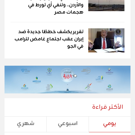
والأردن.. وتنفي أي تورط في
هجمات مصر
تقرير يكشف خططًا جديدة ضد
إيران عقب اجتماع غامض لترامب
في الجو
الأكثر قراءة
يومي
اسبوعي
شهري