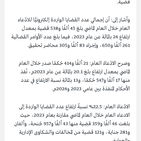
قضية.
وأشار إلى: أن إجمالي عدد القضايا الواردة إلكترونيًّا للادّعاء
العام خلال العام الماضي بلغ 45 ألفًا و538 قضية بمعدل
ارتفاع 24 بالمائة عن عام 2023، فيما بلغ عدد الأوامر القضائية
261 ألفًا و650، وإجراء 83 ألفًا و305 محاضر تحقيق.
وصرح الادّعاءُ العام: 21 ألفًا و414 حُكمًا صدر خلال العام
الماضي بمعدل ارتفاع بلغ 20.1 بالمائة عن عام 2023م، نُفذ
منها 17 ألفًا و547 حُكمًا، و13 بالمائة نسبة الارتفاع في عدد
الأحكام المنفذة بين عامي 2023 و2024م.
الادّعاءُ العام: 22.5% نسبةُ ارتفاع عدد القضايا الواردة إلى
الادعاء العام خلال العام الماضي مقارنة بعام 2023، حيث
بلغت 46 ألفًا و359 قضية منها 43 ألفًا و957 جُنحة، وألفان
و281 جناية، و121 قضية من المخالفات والشكاوى الإدارية
والعوارض.