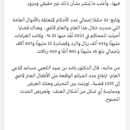
فيها، وأغلب ما يُنشر بشأن ذلك غير حقيقي ومزور.
وتابع: 32 حكمًا إجمالي عدد الأحكام المتعلقة بالأموال العامة
التي صدرت خلال هذا العام والعام الماضي، وهناك قضايا
أحيلت للمحاكم في 2023 نُفّذ منها 25 %، وكانت الغرامات
مليونًا و433 ألف ريال والرد والمصادرة 15 مليونًا و407 آلاف
بإجمالي بلغ 16 مليونًا و 841 ألفًا و 410 ريالات.
من جانبه، قال الدكتور راشد بن عبيد الكعبي مساعد المدّعي
العام: ارتفاع عدد الجرائم الواقعة على الأطفال العام الماضي
إلى 1325 قضية، توزعت بين التحرش وهتك العرض
وممارسة أي شكل من أشكال العنف، وتعريض الحدث
للجنوح.