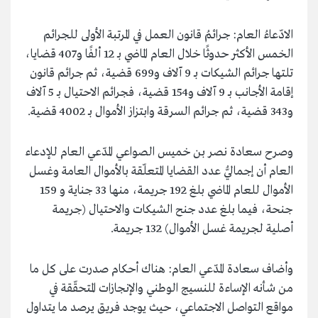
الادّعاءُ العام: جرائمُ قانون العمل في المرتبة الأولى للجرائم
الخمس الأكثر حدوثًا خلال العام الماضي بـ 12 ألفًا و407 قضايا،
تلتها جرائم الشيكات بـ 9 آلاف و699 قضية، ثم جرائم قانون
إقامة الأجانب بـ 9 آلاف و154 قضية، فجرائم الاحتيال بـ 5 آلاف
و343 قضية، ثم جرائم السرقة وابتزاز الأموال بـ 4002 قضية.
وصرح سعادة نصر بن خميس الصواعي المدّعي العام للإدعاء
العام أن إجماليُّ عدد القضايا المتعلّقة بالأموال العامة وغسل
الأموال للعام الماضي بلغ 192 جريمة، منها 33 جناية و 159
جنحة، فيما بلغ عدد جنح الشيكات والاحتيال (جريمة
أصلية لجريمة غسل الأموال) 132 جريمة.
وأضاف سعادة المدّعي العام: هناك أحكام صدرت على كل ما
من شأنه الإساءة للنسيج الوطني والإنجازات المتحقّقة في
مواقع التواصل الاجتماعي، حيث يوجد فريق يرصد ما يتداول