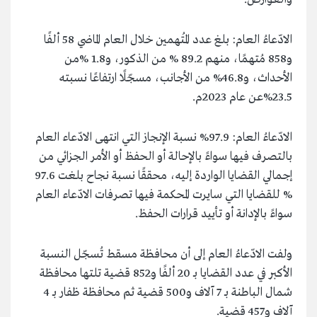
الادّعاءُ العام: بلغ عدد المُتهمين خلال العام الماضي 58 ألفًا
و858 مُتهمًا، منهم 89.2 % من الذكور، و1.8 %من
الأحداث، و46.8% من الأجانب، مسجّلًا ارتفاعًا نسبته
23.5%عن عام 2023م.
الادّعاءُ العام: 97.9% نسبة الإنجاز التي انتهى الادّعاء العام
بالتصرف فيها سواءً بالإحالة أو الحفظ أو الأمر الجزائي من
إجمالي القضايا الواردة إليه، محققًا نسبة نجاح بلغت 97.6
% للقضايا التي سايرت المحكمة فيها تصرفات الادّعاء العام
سواءً بالإدانة أو تأييد قرارات الحفظ.
ولفت الادّعاءُ العام إلى أن محافظة مسقط تُسجّل النسبة
الأكبر في عدد القضايا بـ 20 ألفًا و852 قضية تلتها محافظة
شمال الباطنة بـ 7 آلاف و500 قضية ثم محافظة ظفار بـ 4
آلاف و457 قضية.