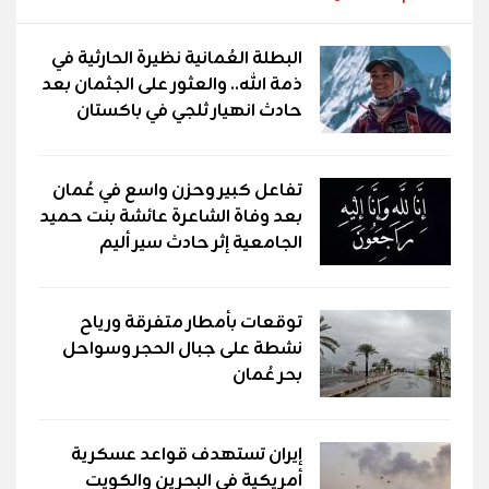
البطلة العُمانية نظيرة الحارثية في
ذمة الله.. والعثور على الجثمان بعد
حادث انهيار ثلجي في باكستان
تفاعل كبير وحزن واسع في عُمان
بعد وفاة الشاعرة عائشة بنت حميد
الجامعية إثر حادث سير أليم
توقعات بأمطار متفرقة ورياح
نشطة على جبال الحجر وسواحل
بحر عُمان
إيران تستهدف قواعد عسكرية
أمريكية في البحرين والكويت