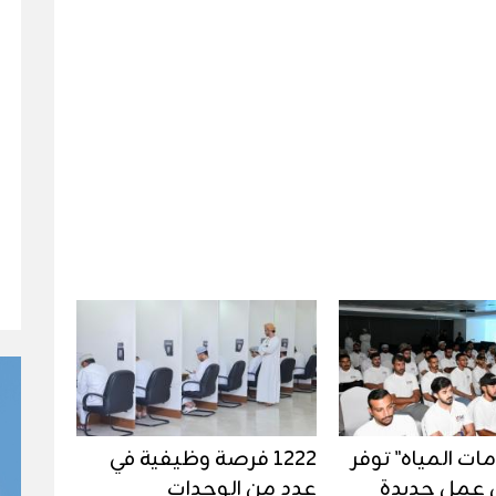
ات المياه" توفر
1222 فرصة وظيفية في
رص عمل جديدة
عدد من الوحدات