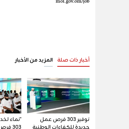
mol.gov.om/job‎
أخبار ذات صلة
المزيد من الأخبار
توفير 303 فرص عمل
"نماء لخدم
جديدة للكفاءات الوطنية
303 ف