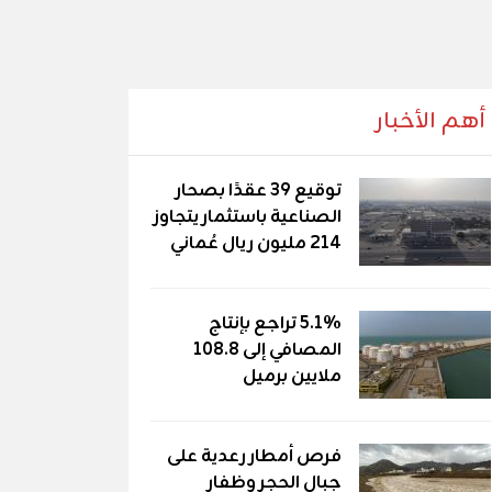
أهم الأخبار
توقيع 39 عقدًا بصحار
الصناعية باستثمار يتجاوز
214 مليون ريال عُماني
5.1% تراجع بإنتاج
المصافي إلى 108.8
ملايين برميل
فرص أمطار رعدية على
جبال الحجر وظفار