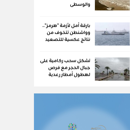
والوسطى
بارقة أمل لأزمة "هرمز"..
وواشنطن تتخوف من
نتائج عكسية للتصعيد
تشكل سحب ركامية على
جبال الحجر مع فرص
لهطول أمطار رعدية