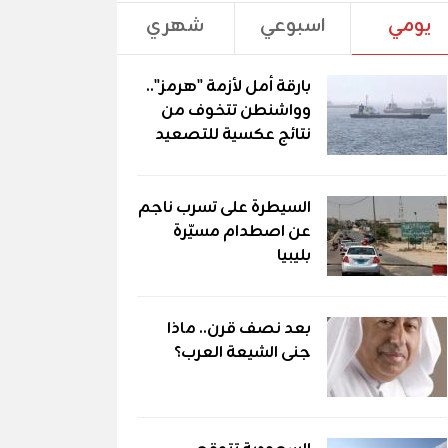
يومي
اسبوعي
شهري
بارقة أمل لأزمة "هرمز"..
وواشنطن تتخوف من
نتائج عكسية للتصعيد
السيطرة على تسرب ناجم
عن اصطدام مسيّرة
بليبيا
بعد نصف قرن.. ماذا
جنى الشيعة العرب؟