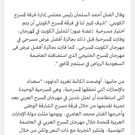
وقال الفنان أحمد السلمان رئيس مجلس إدارة فرقة المسرح
الكويتي: "شرف كبير لنا في فرقة المسرح الكويتي أن يتم
اختيار مسرحية (غصة عبور) لتمثيل الكويت في المهرجان،
وفازت المسرحية قبل ذلك بجائزة أفضل عرض مسرحي في
مهرجان الكويت المسرحي، كما فازت بجائزة أفضل عرض فى
مهرجان المسرح الخليجي الذى استضافته العاصمة
السعودية الرياض في سبتمبر الماضي ".
من جانبها، أوضحت الكاتبة تغريد الداوود: "سعداء
بالإنجازات التي تحققها المسرحية، وهي المسرحية الوحيدة
التى استطاعت أن تمثل بلدين في مهرجان المسرح العربي بعد
تجربة تقديمها من خلال فرقة مسرح الشارقة الوطنى
وأخرجها الفنان محمد العامري، ويومها مثلت دولة الإمارات
العربية المتحدة خلال مهرجان المسرح العربي في العاصمة
التونسية، وتتكرر التجربة مع ذات النص ولكن من خلال