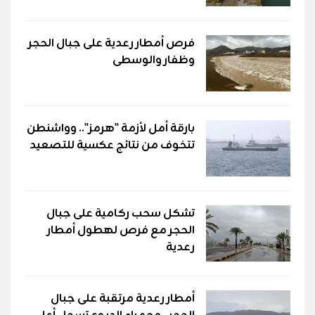
فرص أمطار رعدية على جبال الحجر
وظفار والوسطى
بارقة أمل لأزمة "هرمز".. وواشنطن
تتخوف من نتائج عكسية للتصعيد
تشكل سحب ركامية على جبال
الحجر مع فرص لهطول أمطار
رعدية
أمطار رعدية مرتقبة على جبال