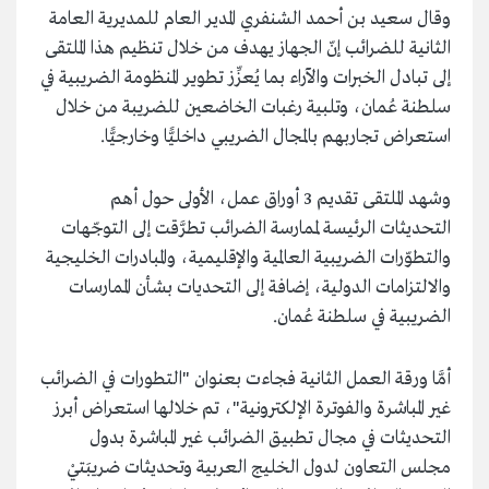
وقال سعيد بن أحمد الشنفري المدير العام للمديرية العامة
الثانية للضرائب إنّ الجهاز يهدف من خلال تنظيم هذا الملتقى
إلى تبادل الخبرات والآراء بما يُعزِّز تطوير المنظومة الضريبية في
سلطنة عُمان، وتلبية رغبات الخاضعين للضريبة من خلال
استعراض تجاربهم بالمجال الضريبي داخليًّا وخارجيًّا.
وشهد الملتقى تقديم 3 أوراق عمل، الأولى حول أهم
التحديثات الرئيسة لممارسة الضرائب تطرَّقت إلى التوجّهات
والتطوّرات الضريبية العالمية والإقليمية، والمبادرات الخليجية
والالتزامات الدولية، إضافة إلى التحديات بشأن الممارسات
الضريبية في سلطنة عُمان.
أمَّا ورقة العمل الثانية فجاءت بعنوان "التطورات في الضرائب
غير المباشرة والفوترة الإلكترونية"، تم خلالها استعراض أبرز
التحديثات في مجال تطبيق الضرائب غير المباشرة بدول
مجلس التعاون لدول الخليج العربية وتحديثات ضريبَتيْ