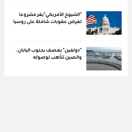
"الشيوخ الأمريكي"يقر مشروعا
لفرض عقوبات شاملة على روسيا
"دولفين" يعصف بجنوب اليابان..
والصين تتأهب لوصوله