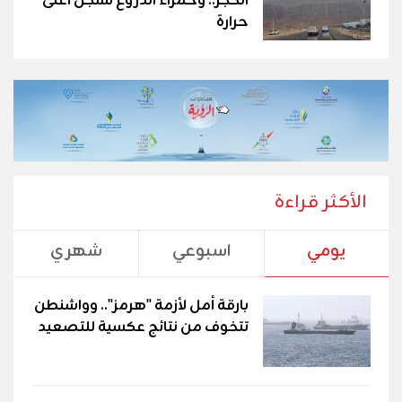
الحجر.. وحمراء الدروع تسجل أعلى
حرارة
الأكثر قراءة
يومي
اسبوعي
شهري
بارقة أمل لأزمة "هرمز".. وواشنطن
تتخوف من نتائج عكسية للتصعيد