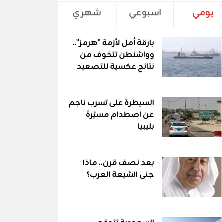
يومي
اسبوعي
شهري
بارقة أمل لأزمة "هرمز"..
وواشنطن تتخوف من
نتائج عكسية للتصعيد
السيطرة على تسرب ناجم
عن اصطدام مسيّرة
بليبيا
بعد نصف قرن.. ماذا
جنى الشيعة العرب؟