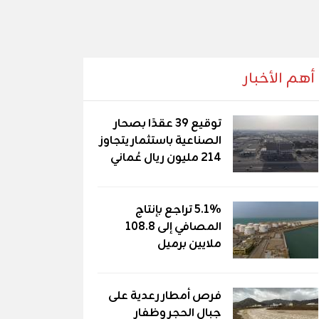
أهم الأخبار
توقيع 39 عقدًا بصحار
الصناعية باستثمار يتجاوز
214 مليون ريال عُماني
5.1% تراجع بإنتاج
المصافي إلى 108.8
ملايين برميل
فرص أمطار رعدية على
جبال الحجر وظفار