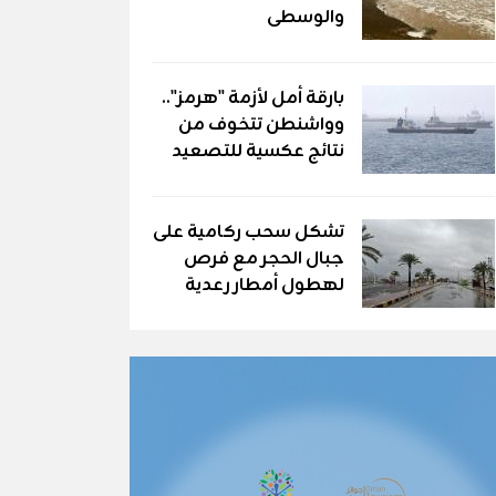
والوسطى
بارقة أمل لأزمة "هرمز"..
وواشنطن تتخوف من
نتائج عكسية للتصعيد
تشكل سحب ركامية على
جبال الحجر مع فرص
لهطول أمطار رعدية