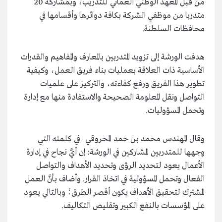
من قبل المعهد الوطني العُماني للتدريب، وبمشاركة 20
متدربا من موظفي الشركة بكافة دوائرها وأقسامها في
محافظات السلطنة.
هدفت الورشة إلى تزويد المتدربين بالمعارف والمفاهيم والقدرات
الأساسية ذات العلاقة بعمليات بناء فريق العمل، وكيفية
تطوير هذا الفريق ورفع كفاءته، والتركيز على علميات
التواصل ونقل المعلومة الصحيحة والاستفادة منها مع إدارة
وتحمل المسؤوليات.
وقال المهندس محمد بن حمد المحروقي -في كلمته التي
وجهها للمتدربين المشاركين في الورشة: إن أيَّ نجاح في إدارة
الأعمال يعود لتحديد الرؤى وتحديد الأهداف والتواصل
الفعال وتحمل المسؤولية في اتخاذ القرار. وأضاف بأنَّ العمل
المشترك لتحقيق الأهداف يكون أقصر الطرق؛ وبالتالي يعود
على المؤسسات بالنفع الكبير وتقليص التكاليف.