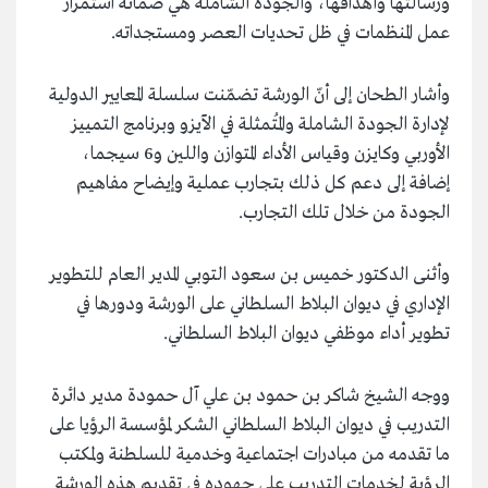
ورسالتها وأهدافها، والجودة الشاملة هي ضمانة استمرار
عمل المنظمات في ظل تحديات العصر ومستجداته
.
وأشار الطحان إلى أنّ الورشة تضمّنت سلسلة المعايير الدولية
لإدارة الجودة الشاملة والمُتمثلة في الآيزو وبرنامج التمييز
الأوربي وكايزن وقياس الأداء المتوازن واللين و6 سيجما،
إضافة إلى دعم كل ذلك بتجارب عملية وإيضاح مفاهيم
الجودة من خلال تلك التجارب
.
وأثنى الدكتور خميس بن سعود التوبي المدير العام للتطوير
الإداري في ديوان البلاط السلطاني على الورشة ودورها في
تطوير أداء موظفي ديوان البلاط السلطاني
.
ووجه الشيخ شاكر بن حمود بن علي آل حمودة مدير دائرة
التدريب في ديوان البلاط السلطاني الشكر لمؤسسة الرؤيا على
ما تقدمه من مبادرات اجتماعية وخدمية للسلطنة ولمكتب
الرؤية لخدمات التدريب على جهوده في تقديم هذه الورشة