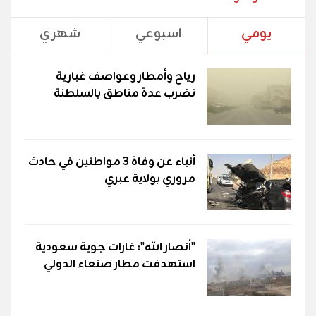
يومي
اسبوعي
شهري
رياح وأمطار وعواصف غبارية
تضرب عدة مناطق بالسلطنة
أنباء عن وفاة 3 مواطنين في حادث
مروري بولاية عبري
"أنصار الله": غارات جوية سعودية
استهدفت مطار صنعاء الدولي