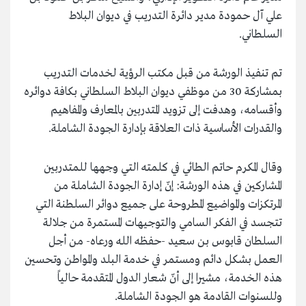
علي آل حمودة مدير دائرة التدريب في ديوان البلاط
السلطاني.
تم تنفيذ الورشة من قبل مكتب الرؤية لخدمات التدريب
بمشاركة 30 من موظفي ديوان البلاط السلطاني بكافة دوائره
وأقسامه، وهدفت إلى تزويد المتدربين بالمعارف والمفاهيم
والقدرات الأساسية ذات العلاقة بإدارة الجودة الشاملة
.
وقال المكرم حاتم الطائي في كلمته التي وجهها للمتدربين
المشاركين في هذه الورشة: إنّ إدارة الجودة الشاملة من
المرتكزات والمواضيع المطروحة على جميع دوائر السلطنة التي
تتجسد في الفكر السامي والتوجيهات المستمرة من جلالة
السلطان قابوس بن سعيد -حفظه الله ورعاه- من أجل
العمل بشكل دائم ومستمر في خدمة البلد والمواطن وتحسين
هذه الخدمة، مشيرا إلى أنّ شعار الدول المتقدمة حالياً
وللسنوات القادمة هو الجودة الشاملة
.