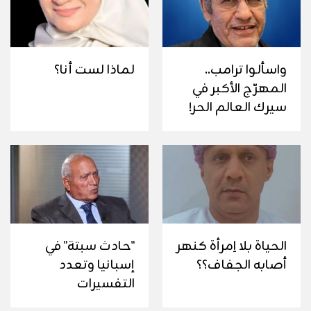
واسألوا ترامب..
لماذا لست أنا؟
المهرّج الأكبر في
سيرك العالم الحر!
الحياة بلا اِمرأة كنهر
"حادث سبتة" في
أصابه الجفاف؟؟
إسبانيا وتعدد
التفسيرات