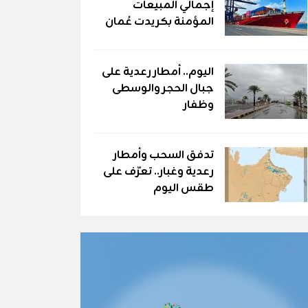
إجمالي المبيعات
المؤمنة بكريدت عُمان
اليوم.. أمطار رعدية على
جبال الحجر والوسطى
وظفار
تدفق السحب وأمطار
رعدية وغبار.. تعرّف على
طقس اليوم