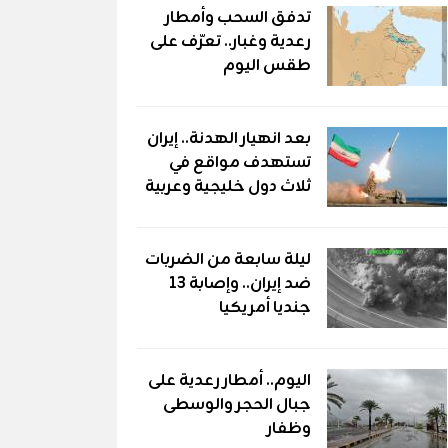
تدفق السحب وأمطار
رعدية وغبار.. تعرّف على
طقس اليوم
بعد انهيار الهدنة.. إيران
تستهدف مواقع في
ثلاث دول خليجية وعربية
ليلة سابعة من الضربات
ضد إيران.. وإصابة 13
جنديا أمريكيا
اليوم.. أمطار رعدية على
جبال الحجر والوسطى
وظفار