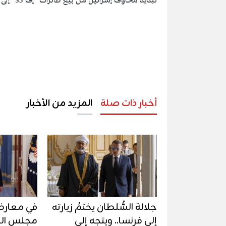
تبديد مخاوف إسرائيل من بيع طائرات "إف 35" إلى تركيا.
أخبار ذات صلة
المزيد من الأخبار
جلالة السُّلطان يختمُ زيارته
في معارضة
إلى فرنسا.. ويتجه إلى
مجلس الش