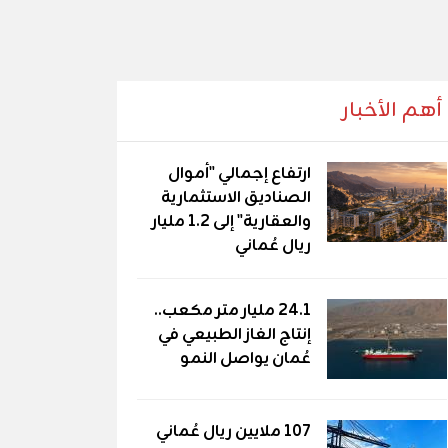
أهم الأخبار
ارتفاع إجمالي "أموال
الصناديق الاستثمارية
والعقارية" إلى 1.2 مليار
ريال عُماني
24.1 مليار متر مكعب..
إنتاج الغاز الطبيعي في
عُمان يواصل النمو
107 ملايين ريال عُماني