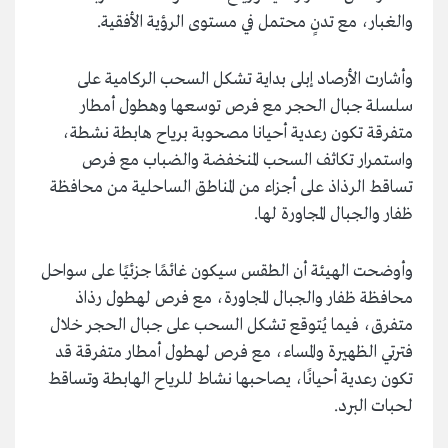
والغبار، مع تدنٍ محتمل في مستوى الرؤية الأفقية.
وأشارت الأرصاد إبلى بداية تشكل السحب الركامية على
سلسلة جبال الحجر مع فرص توسعها وهطول أمطار
متفرقة تكون رعدية أحيانا مصحوبة برياح هابطة نشطة،
واستمرار تكاثف السحب المنخفضة والضباب مع فرص
تساقط الرذاذ على أجزاء من المناطق الساحلية من محافظة
ظفار والجبال المجاورة لها.
وأوضحت الهيئة أن الطقس سيكون غائمًا جزئيًا على سواحل
محافظة ظفار والجبال المجاورة، مع فرص لهطول رذاذ
متفرق، فيما يُتوقع تشكل السحب على جبال الحجر خلال
فترتي الظهيرة والمساء، مع فرص لهطول أمطار متفرقة قد
تكون رعدية أحيانًا، يصاحبها نشاط للرياح الهابطة وتساقط
لحبات البرد.