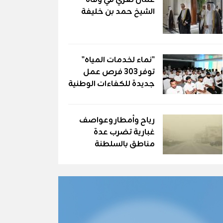
عُمان تعزّي في وفاة
الشيخ حمد بن خليفة
"نماء لخدمات المياه"
توفر 303 فرص عمل
جديدة للكفاءات الوطنية
رياح وأمطار وعواصف
غبارية تضرب عدة
مناطق بالسلطنة