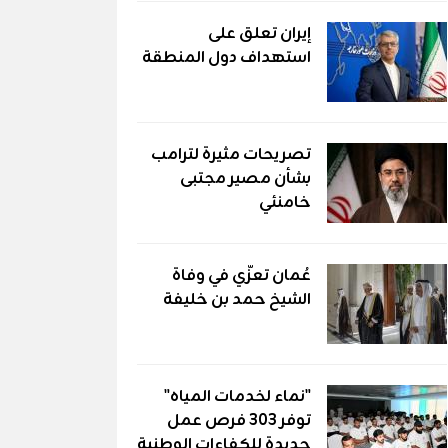
إيران تعلق على
استهداف دول المنطقة
تصريحات مثيرة لترامب
بشأن مصير مجتبى
خامنئي
عُمان تعزّي في وفاة
الشيخ حمد بن خليفة
"نماء لخدمات المياه"
توفر 303 فرص عمل
جديدة للكفاءات الوطنية