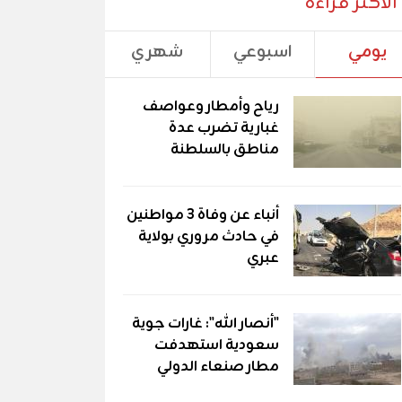
الأكثر قراءة
يومي
اسبوعي
شهري
رياح وأمطار وعواصف
غبارية تضرب عدة
مناطق بالسلطنة
أنباء عن وفاة 3 مواطنين
في حادث مروري بولاية
عبري
"أنصار الله": غارات جوية
سعودية استهدفت
مطار صنعاء الدولي