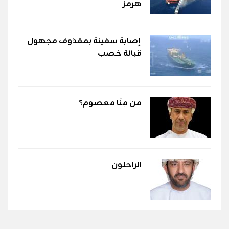
هرمز
إصابة سفينة بمقذوف مجهول
قبالة خصب
من مِنَّا معصوم؟
الراحلون