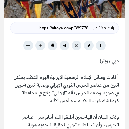
رابط مختصر
دبي-رويترز
أفادت وسائل الإعلام الرسمية الإيرانية اليوم الثلاثاء بمقتل
اثنين من عناصر الحرس الثوري الإيراني وإصابة اثنين آخرين
في هجوم وصفه الحرس بأنه "إرهابي" وقع في محافظة
كرمانشاه غرب البلاد مساء أمس الاثنين.
وذكر البيان أن المهاجمين أطلقوا النار أمام منزل عناصر
الحرس، وأن السلطات تجري تحقيقا لتحديد هوية