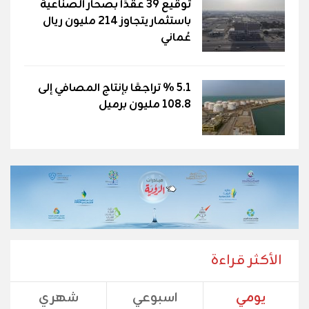
توقيع 39 عقدًا بصحار الصناعية
باستثمار يتجاوز 214 مليون ريال
عُماني
5.1 % تراجعًا بإنتاج المصافي إلى
108.8 مليون برميل
الأكثر قراءة
يومي
اسبوعي
شهري