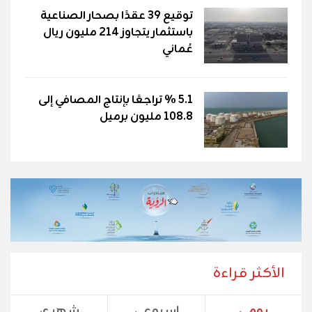
توقيع 39 عقدًا بصحار الصناعية
باستثمار يتجاوز 214 مليون ريال
عُماني
5.1 % تراجعًا بإنتاج المصافي إلى
108.8 مليون برميل
الأكثر قراءة
يومي
اسبوعي
شهري