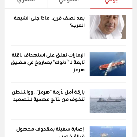
بعد نصف قرن.. ماذا جنى الشيعة
العرب؟
الإمارات تعلق على استهداف ناقلة
تابعة لـ "أدنوك" بصاروخ في مضيق
هرمز
بارقة أمل لأزمة "هرمز".. وواشنطن
تتخوف من نتائج عكسية للتصعيد
إصابة سفينة بمقذوف مجهول
قبالة خصب