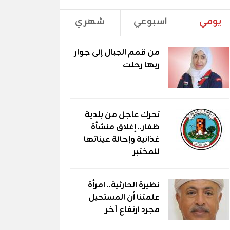
يومي
اسبوعي
شهري
من قمم الجبال إلى جوار
ربها رحلت
تحرك عاجل من بلدية
ظفار.. إغلاق منشأة
غذائية وإحالة عيناتها
للمختبر
نظيرة الحارثية.. امرأة
علمتنا أن المستحيل
مجرد ارتفاع آخر