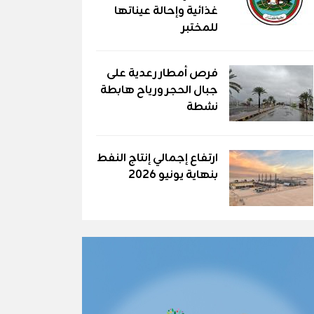
غذائية وإحالة عيناتها
للمختبر
فرص أمطار رعدية على
جبال الحجر ورياح هابطة
نشطة
ارتفاع إجمالي إنتاج النفط
بنهاية يونيو 2026