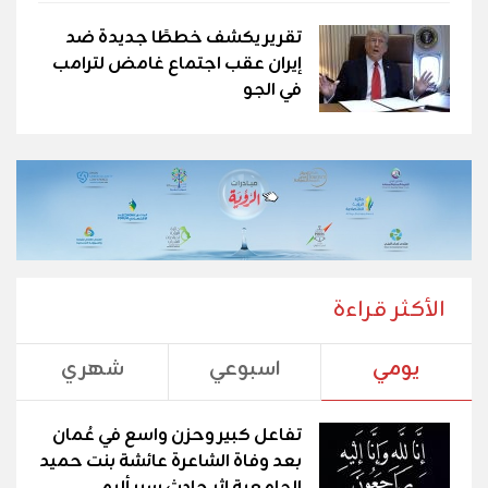
تقرير يكشف خططًا جديدة ضد
إيران عقب اجتماع غامض لترامب
في الجو
الأكثر قراءة
يومي
اسبوعي
شهري
تفاعل كبير وحزن واسع في عُمان
بعد وفاة الشاعرة عائشة بنت حميد
الجامعية إثر حادث سير أليم