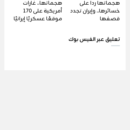
هجماتها ردا على
هجماتها.. غارات
خسائرها.. وإيران تجدد
أمريكية على 170
قصفها
موقعًا عسكريًا إيرانيًا
تعليق عبر الفيس بوك