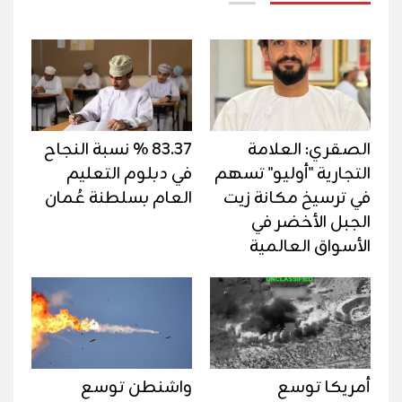
الصقري: العلامة
83.37 % نسبة النجاح
التجارية "أوليو" تسهم
في دبلوم التعليم
في ترسيخ مكانة زيت
العام بسلطنة عُمان
الجبل الأخضر في
الأسواق العالمية
أمريكا توسع
واشنطن توسع