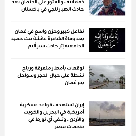
ذمة الله.. والعثور على الجثمان بعد
حادث انهيار ثلجي في باكستان
تفاعل كبير وحزن واسع في عُمان
بعد وفاة الشاعرة عائشة بنت حميد
الجامعية إثر حادث سير أليم
توقعات بأمطار متفرقة ورياح
نشطة على جبال الحجر وسواحل
بحر عُمان
إيران تستهدف قواعد عسكرية
أمريكية في البحرين والكويت
والأردن.. وتنفي أي تورط في
هجمات مصر