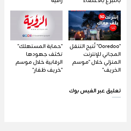
بالتبرع بالأعضاء
راقية
"Ooredoo" تُتيح التنقل
"حماية المستهلك"
المجاني للإنترنت
تكثف جهودها
المنزلي خلال "موسم
الرقابية خلال موسم
الخريف"
"خريف ظفار"
تعليق عبر الفيس بوك