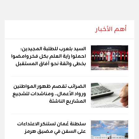
أهم الأخبار
السيد بلعرب للطلبة المجيدين:
احملوا راية العلم بكل فخر وامضوا
بخطى واثقة نحو آفاق المستقبل
الضرائب تقصم ظهور المواطنين
ورواد الأعمال.. ومناشدات لتشجيع
المشاريع الناشئة
سلطنة عُمان تستنكر الاعتداءات
على السفن في مضيق هرمز