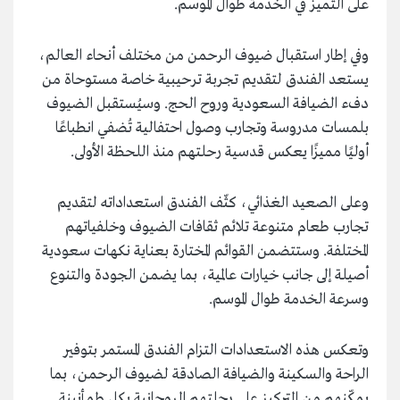
على التميز في الخدمة طوال الموسم.
وفي إطار استقبال ضيوف الرحمن من مختلف أنحاء العالم،
يستعد الفندق لتقديم تجربة ترحيبية خاصة مستوحاة من
دفء الضيافة السعودية وروح الحج. وسيُستقبل الضيوف
بلمسات مدروسة وتجارب وصول احتفالية تُضفي انطباعًا
أوليًا مميزًا يعكس قدسية رحلتهم منذ اللحظة الأولى.
وعلى الصعيد الغذائي، كثّف الفندق استعداداته لتقديم
تجارب طعام متنوعة تلائم ثقافات الضيوف وخلفياتهم
المختلفة. وستتضمن القوائم المختارة بعناية نكهات سعودية
أصيلة إلى جانب خيارات عالمية، بما يضمن الجودة والتنوع
وسرعة الخدمة طوال الموسم.
وتعكس هذه الاستعدادات التزام الفندق المستمر بتوفير
الراحة والسكينة والضيافة الصادقة لضيوف الرحمن، بما
يمكّنهم من التركيز على رحلتهم الروحانية بكل طمأنينة.