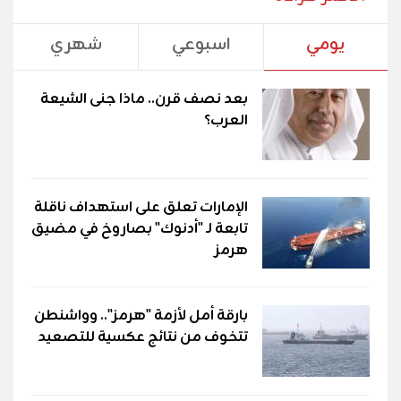
يومي
اسبوعي
شهري
بعد نصف قرن.. ماذا جنى الشيعة
العرب؟
الإمارات تعلق على استهداف ناقلة
تابعة لـ "أدنوك" بصاروخ في مضيق
هرمز
بارقة أمل لأزمة "هرمز".. وواشنطن
تتخوف من نتائج عكسية للتصعيد