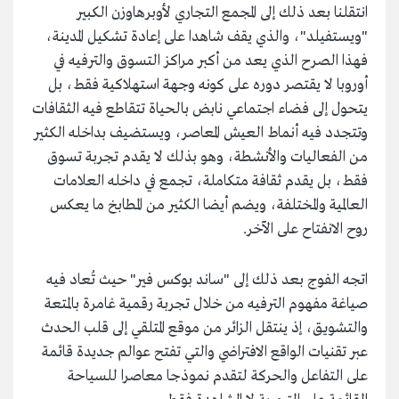
انتقلنا بعد ذلك إلى المجمع التجاري لأوبرهاوزن الكبير
"ويستفيلد"، والذي يقف شاهدا على إعادة تشكيل المدينة،
فهذا الصرح الذي يعد من أكبر مراكز التسوق والترفيه في
أوروبا لا يقتصر دوره على كونه وجهة استهلاكية فقط، بل
يتحول إلى فضاء اجتماعي نابض بالحياة تتقاطع فيه الثقافات
وتتجدد فيه أنماط العيش المعاصر، ويستضيف بداخله الكثير
من الفعاليات والأنشطة، وهو بذلك لا يقدم تجربة تسوق
فقط، بل يقدم ثقافة متكاملة، تجمع في داخله العلامات
العالمية والمختلفة، ويضم أيضا الكثير من المطابخ ما يعكس
روح الانفتاح على الآخر.
اتجه الفوج بعد ذلك إلى "ساند بوكس فير" حيث تُعاد فيه
صياغة مفهوم الترفيه من خلال تجربة رقمية غامرة بالمتعة
والتشويق، إذ ينتقل الزائر من موقع المتلقي إلى قلب الحدث
عبر تقنيات الواقع الافتراضي والتي تفتح عوالم جديدة قائمة
على التفاعل والحركة لتقدم نموذجا معاصرا للسياحة