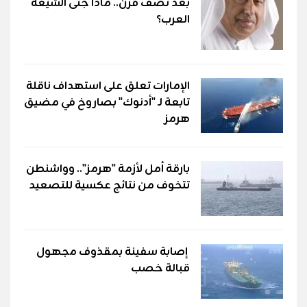
بعد نصف قرن.. ماذا جنى الشيعة
العرب؟
الإمارات تعلق على استهداف ناقلة
تابعة لـ "أدنوك" بصاروخ في مضيق
هرمز
بارقة أمل لأزمة "هرمز".. وواشنطن
تتخوف من نتائج عكسية للتصعيد
إصابة سفينة بمقذوف مجهول
قبالة خصب