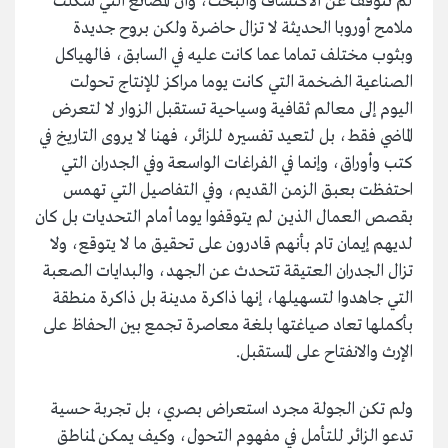
لم تتوقف عن الاكتشاف والبحث، وأن المصانع التي شكلت
ملامح أوروبا الحديثة لا تزال حاضرة ولكن بروح جديدة
وبثوب مختلف تماما عما كانت عليه في السابق، فالهياكل
الصناعية الضخمة التي كانت يوما مراكز للإنتاج تحولت
اليوم إلى معالم ثقافية وسياحية تستقبل الزوار لا لتعرض
الماضي فقط، بل لتعيد تفسيره للزائر، فهنا لا يروى التاريخ في
كتب وأوراق، وإنما في الفراغات الواسعة وفي الجدران التي
احتفظت بعبق الزمن القديم، وفي التفاصيل التي تهمس
بقصص العمال الذين لم يتوقفوا يوما أمام التحديات بل كان
لديهم إيمان تام بأنهم قادرون على تحقيق ما لا يتوقع، ولا
تزال الجدران العتيقة تتحدث عن الجهد، والبدايات الصعبة
التي جاهدوا لتسهيلها، إنها ذاكرة مدينة بل ذاكرة منطقة
بأكملها تعاد صياغتها بلغة معاصرة تجمع بين الحفاظ على
الإرث والانفتاح على المستقبل.
ولم تكن الجولة مجرد استعراض بصري، بل تجربة حسية
تدعو الزائر للتأمل في مفهوم التحول، وكيف يمكن لمناطق