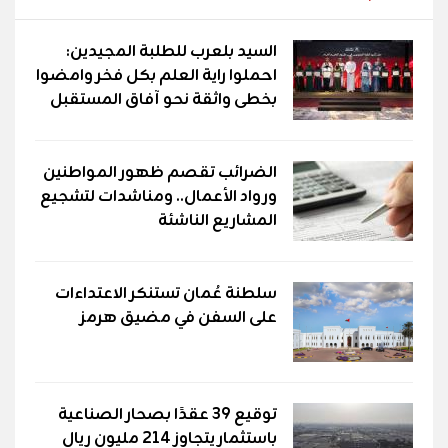
السيد بلعرب للطلبة المجيدين:
احملوا راية العلم بكل فخر وامضوا
بخطى واثقة نحو آفاق المستقبل
الضرائب تقصم ظهور المواطنين
ورواد الأعمال.. ومناشدات لتشجيع
المشاريع الناشئة
سلطنة عُمان تستنكر الاعتداءات
على السفن في مضيق هرمز
توقيع 39 عقدًا بصحار الصناعية
باستثمار يتجاوز 214 مليون ريال