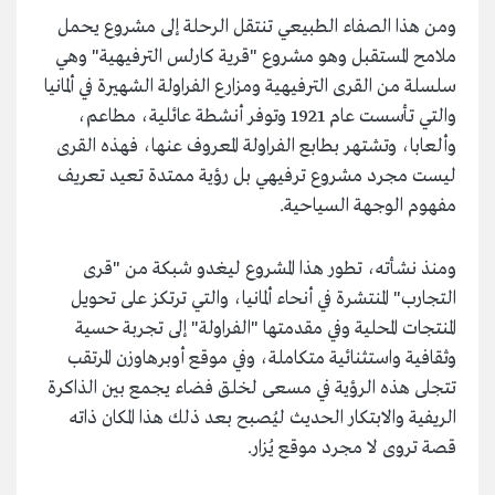
ومن هذا الصفاء الطبيعي تنتقل الرحلة إلى مشروع يحمل
ملامح المستقبل وهو مشروع "قرية كارلس الترفيهية" وهي
سلسلة من القرى الترفيهية ومزارع الفراولة الشهيرة في ألمانيا
والتي تأسست عام 1921 وتوفر أنشطة عائلية، مطاعم،
وألعابا، وتشتهر بطابع الفراولة المعروف عنها، فهذه القرى
ليست مجرد مشروع ترفيهي بل رؤية ممتدة تعيد تعريف
مفهوم الوجهة السياحية.
ومنذ نشأته، تطور هذا المشروع ليغدو شبكة من "قرى
التجارب" المنتشرة في أنحاء ألمانيا، والتي ترتكز على تحويل
المنتجات المحلية وفي مقدمتها "الفراولة" إلى تجربة حسية
وثقافية واستثنائية متكاملة، وفي موقع أوبرهاوزن المرتقب
تتجلى هذه الرؤية في مسعى لخلق فضاء يجمع بين الذاكرة
الريفية والابتكار الحديث ليُصبح بعد ذلك هذا المكان ذاته
قصة تروى لا مجرد موقع يُزار.