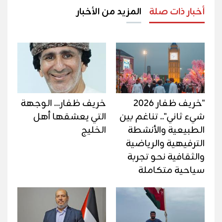
أخبار ذات صلة
المزيد من الأخبار
"خريف ظفار 2026
خريف ظفار... الوجهة
شيء ثاني".. تناغم بين
التي يعشقها أهل
الطبيعية والأنشطة
الخليج
الترفيهية والرياضية
والثقافية نحو تجربة
سياحية متكاملة