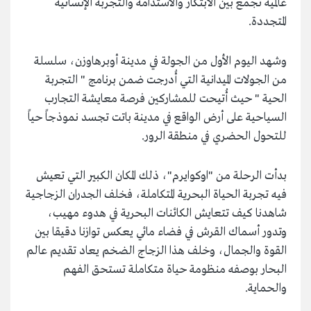
عالمية تجمع بين الابتكار والاستدامة والتجربة الإنسانية
المتجددة.
وشهد اليوم الأول من الجولة في مدينة أوبرهاوزن، سلسلة
من الجولات الميدانية التي أُدرجت ضمن برنامج " التجربة
الحية " حيث أُتيحت للمشاركين فرصة معايشة التجارب
السياحية على أرض الواقع في مدينة باتت تجسد نموذجاً حياً
للتحول الحضري في منطقة الرور.
بدأت الرحلة من "اوكوايرم"، ذلك المكان الكبير التي تعيش
فيه تجربة الحياة البحرية المتكاملة، فخلف الجدران الزجاجية
شاهدنا كيف تتعايش الكائنات البحرية في هدوء مهيب،
وتدور أسماك القرش في فضاء مائي يعكس توازنا دقيقا بين
القوة والجمال، وخلف هذا الزجاج الضخم يعاد تقديم عالم
البحار بوصفه منظومة حياة متكاملة تستحق الفهم
والحماية.