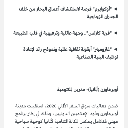
◄
"أوكوايرم" فرصة لاستكشاف أعماق البحار من خلف
الجدران الزجاجية
◄
"قرية كارلس".. وجهة عائلية وترفيهية في قلب الطبيعة
◄
"غازوميتر" أيقونة ثقافية عالمية ونموذج رائد لإعادة
توظيف البنية الصناعية
أوبرهاوزن (ألمانيا)- مدرين المكتومية
ضمن فعاليات سوق السفر الألماني 2026، استقبلت مدينة
أوبرهاوزن وفود الإعلاميين الدوليين، وذلك في إطار برنامج
مهني مُتكامل يعكس المكانة المتنامية لألمانيا كوجهة سياحية