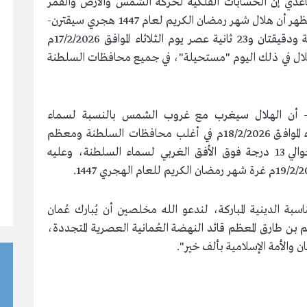
ساعدي إن الحسابات الفلكية لحركة الشمس والأرض والقمر
وتأثير الكواكب السيارة الأخرى على حركة القمر، تُظهر أن هلال شهر رمضان الكريم لعام 1447 هجري سيقترن-
بمشيئة الله تعالى- بالشمس عند الساعة الرابعة ودقيقتان و23 ثانية عصر يوم الثلاثاء الموافق 17/2/2026م
هلال في ذلك اليوم "مستحيلة"، في جميع محافظات السلطنة
"- أن الهلال سيغرب مع غروب الشمس بالنسبة لسماء
السلطنة، بينما سيُشاهد في اليوم التالي الأربعاء الموافق 18/2/2026م في أغلب محافظات السلطنة ومعظم
الدول العربية والإسلامية، ويكون على ارتفاع حوالي 13 درجة فوق الأفق الغربي لسماء السلطنة، وعليه
سبة الدينية المباركة، لندعو الله مخلصين أن يُبارك عُمان
بن طارق المعظم قائد النهضة العُمانية العصرية المتجددة،
ن والأمة الإسلامية بألف خير".