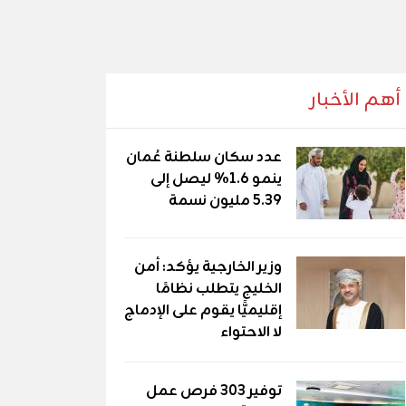
أهم الأخبار
عدد سكان سلطنة عُمان
ينمو 1.6% ليصل إلى
5.39 مليون نسمة
وزير الخارجية يؤكد: أمن
الخليج يتطلب نظامًا
إقليميًّا يقوم على الإدماج
لا الاحتواء
توفير 303 فرص عمل