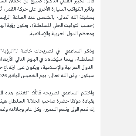
قال الخبير الفلكي الدكتور صبيح بن رحمان ال
(حسب التوقيت المحلي للسلطنة)، وتكون رؤية ال
ومعظم الدول العربية والإسلامية.
وذكر الساعدي- في تصريحات خاصة لـ"الرؤية
سيكون- بإذن الله تعالى- يوم الخميس الموافق 19/2/2026م غرة شهر رمضان الكريم للعام الهجري 1447.
واختتم الساعدي تصريحه قائلًا: "نغتنم هذه المنا
بقيادة مولانا حضرة صاحب الجلالة السلطان هيثم 
إنه نعم المولى ونعم النصير، وكل عام وجلالته وعُما