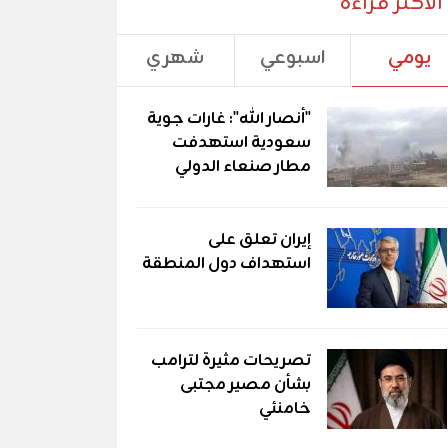
الأكثر قراءة
يومي
اسبوعي
شهري
"أنصار الله": غارات جوية
سعودية استهدفت
مطار صنعاء الدولي
إيران تعلق على
استهداف دول المنطقة
تصريحات مثيرة لترامب
بشأن مصير مجتبى
خامنئي