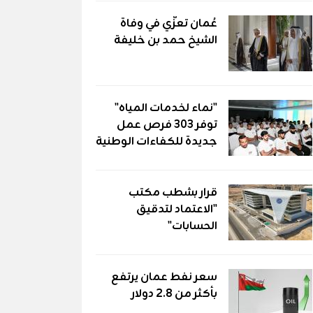
عُمان تعزّي في وفاة
الشيخ حمد بن خليفة
"نماء لخدمات المياه"
توفر 303 فرص عمل
جديدة للكفاءات الوطنية
قرار بشطب مكتب
"الاعتماد لتدقيق
الحسابات"
سعر نفط عمان يرتفع
بأكثر من 2.8 دولار