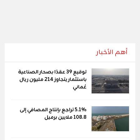
أهم الأخبار
توقيع 39 عقدًا بصحار الصناعية
باستثمار يتجاوز 214 مليون ريال
عُماني
5.1% تراجع بإنتاج المصافي إلى
108.8 ملايين برميل