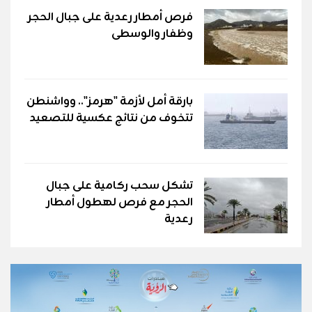
فرص أمطار رعدية على جبال الحجر
وظفار والوسطى
بارقة أمل لأزمة "هرمز".. وواشنطن
تتخوف من نتائج عكسية للتصعيد
تشكل سحب ركامية على جبال
الحجر مع فرص لهطول أمطار
رعدية