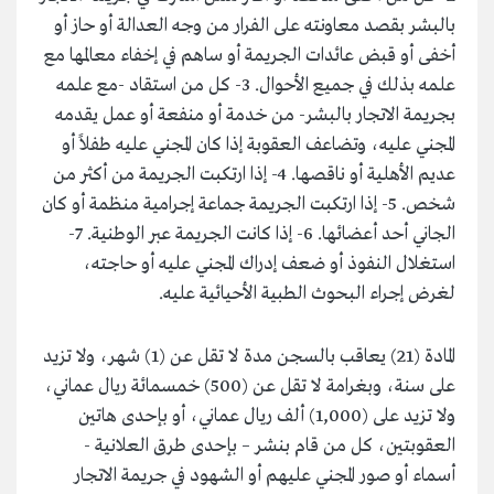
بالبشر بقصد معاونته على الفرار من وجه العدالة أو حاز أو
أخفى أو قبض عائدات الجريمة أو ساهم في إخفاء معالمها مع
علمه بذلك في جميع الأحوال. 3- كل من استقاد -مع علمه
بجريمة الاتجار بالبشر- من خدمة أو منفعة أو عمل يقدمه
المجني عليه، وتضاعف العقوبة إذا كان المجني عليه طفلاً أو
عديم الأهلية أو ناقصها. 4- إذا ارتكبت الجريمة من أكثر من
شخص. 5- إذا ارتكبت الجريمة جماعة إجرامية منظمة أو كان
الجاني أحد أعضائها. 6- إذا كانت الجريمة عبر الوطنية. 7-
استغلال النفوذ أو ضعف إدراك المجني عليه أو حاجته،
لغرض إجراء البحوث الطبية الأحيائية عليه.
المادة (21) يعاقب بالسجن مدة لا تقل عن (1) شهر، ولا تزيد
على سنة، وبغرامة لا تقل عن (500) خمسمائة ريال عماني،
ولا تزيد على (1,000) ألف ريال عماني، أو بإحدى هاتين
العقوبتين، كل من قام بنشر – بإحدى طرق العلانية -
أسماء أو صور المجني عليهم أو الشهود في جريمة الاتجار