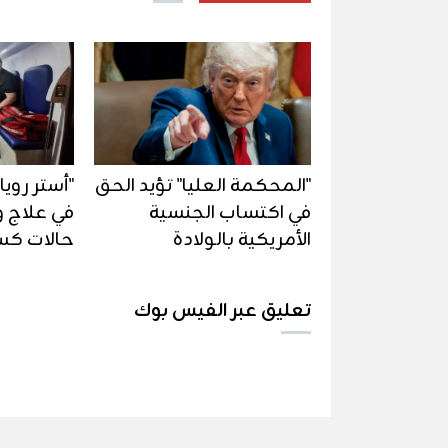
"المحكمة العليا" تؤيد الحق
"أستر رويا
في اكتساب الجنسية
في علاج 
الأمريكية بالولادة
حالات كس
تعليق عبر الفيس بوك