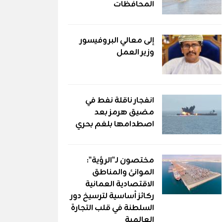
المحافظات
إلى معالي البروفيسور
وزير العمل
انفجار ناقلة نفط في
مضيق هرمز بعد
اصطدامها بلغم بحري
مختصون لـ"الرؤية":
الموانئ والمناطق
الاقتصادية العمانية
ركائز أساسية لترسيخ دور
السلطنة في قلب التجارة
العالمية