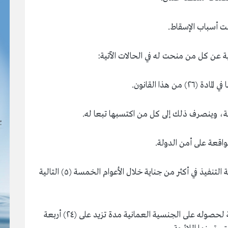
لت أسباب الإسقاط.
4- إذا حكم عليه نهائيا بعقوبة مقيدة للحرية واجبة التنفيذ في أكثر من جناية خلال الأعوام الخمسة (٥) التالية
5 - إذا أقام خارج سلطنة عمان خلال الأعوام التالية لحصوله على الجنسية العمانية مدة تزيد على (٢٤) أربعة