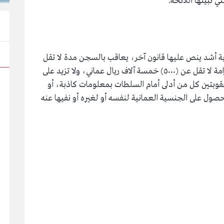
 تبينها اللائحة.
لإخلال بأي عقوبة أشد ينص عليها قانون آخر، يعاقب بالسجن مدة لا تقل
عن (1) سنة، ولا تزيد على (۳) ثلاث سنوات، وبغرامة لا تقل عن (٥٠٠٠) خمسة آلاف ريال عماني، ولا تزيد على
ن العقوبتين كل من أدلى أمام السلطات بمعلومات كاذبة، أو
ل على الجنسية العمانية لنفسه أو لغيره أو نفيها عنه