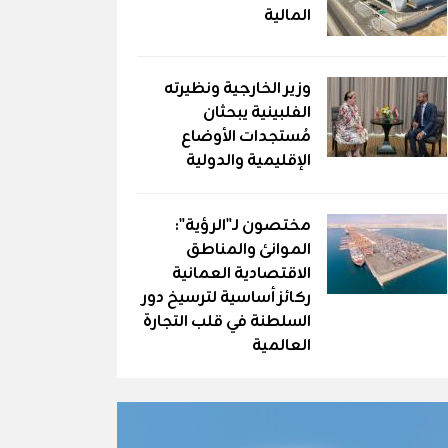
المالية
وزير الخارجية ونظيرته
الفلبينية يبحثان
مُستجدات الأوضاع
الإقليمية والدولية
مختصون لـ"الرؤية":
الموانئ والمناطق
الاقتصادية العمانية
ركائز أساسية لترسيخ دور
السلطنة في قلب التجارة
العالمية