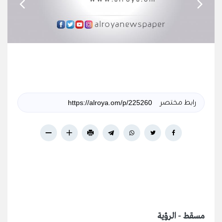
رابط مختصر
مسقط - الرؤية