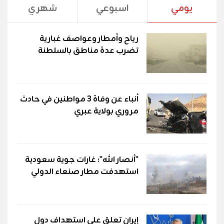
يومي
اسبوعي
شهري
رياح وأمطار وعواصف غبارية
تضرب عدة مناطق بالسلطنة
أنباء عن وفاة 3 مواطنين في حادث
مروري بولاية عبري
"أنصار الله": غارات جوية سعودية
استهدفت مطار صنعاء الدولي
إيران تعلق على استهداف دول